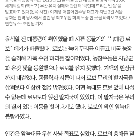
세계박람회(엑스포) 부산 유치 실패와 관련해 ‘국민께 드리는 말씀’을
발표하고 있다(왼쪽 사진). 이재명 더불어민주당 대표가 지난 2일 서울
광화문 천막 당사에서 열린 당 최고위원 회의 도중 먼 곳을 바라보고 있다. /
연합뉴스·조인원 기자
윤석열 전 대통령이 취임했을 때 시튼 동물기의 ‘늑대왕 로
보’ 얘기가 떠올랐다. 로보는 늑대 무리를 이끌고 미국 농장
을 습격해 가축 수천 마리를 잡아먹었다. 농장주들은 사냥꾼
과 온갖 덫을 동원했으나 로보를 잡지 못했다. 거액의 현상금
까지 내걸었다. 동물학자 시튼이 나서 로보 무리의 발자국을
살펴보다 이상한 점을 발견했다. 어떤 늑대도 로보 앞에 나설
수 없는데 로보보다 앞선 발자국이 있었다. 이 발자국은 무리
의 질서 있는 이동을 벗어나기도 했다. 로보의 짝인 암늑대
블랑카였다.
인간은 암늑대를 우선 사냥 목표로 삼았다. 로보의 총애를 믿