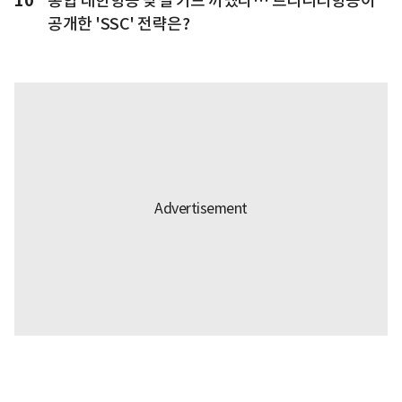
10
통합 대한항공 맞설 카드 꺼냈다… 트리니티항공이
공개한 'SSC' 전략은?