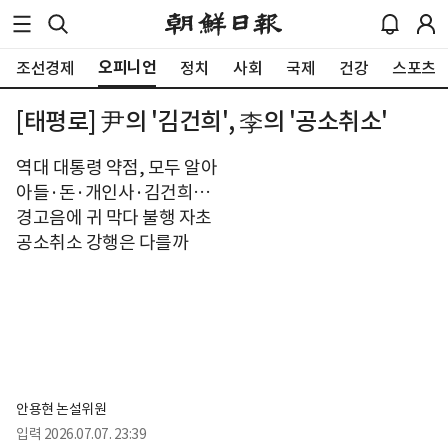
오피니언
조선경제
정치
사회
국제
건강
스포츠
[태평로] 尹의 '김건희', 李의 '공소취소'
역대 대통령 약점, 모두 알아
아들·돈·개인사·김건희…
경고음에 귀 막다 불행 자초
공소취소 강행은 다를까
안용현 논설위원
입력
2026.07.07. 23:39