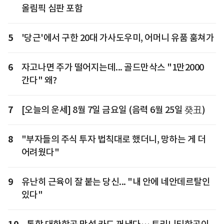
올림픽 심판 포함
5
'당근'에서 구한 20대 가사도우미, 어머니 유품 훔쳐가
6
자고나면 주가 떨어지는데... 골드만삭스 "1만2000
간다" 왜?
7
[오늘의 운세] 8월 7일 금요일 (음력 6월 25일 癸丑)
8
"부자들의 주식 투자 법칙대로 했더니, 망하는 게 더
어려웠다"
9
유난히 근육이 잘 붙는 당신... "내 안에 네안데르탈인
있다"