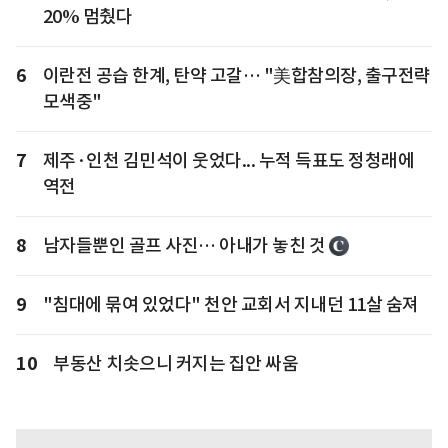
20% 멈췄다
6
이란전 공습 한계, 탄약 고갈… "美합참의장, 출구전략
모색중"
7
제주·인천 김민석이 웃었다... 누적 득표도 정청래에
역전
8
남자들뿐인 골프 사진… 아내가 놓친 것
9
"침대에 묶여 있었다" 천안 교회서 지내던 11살 숨져
10
부동산 치솟으니 커지는 집안 싸움