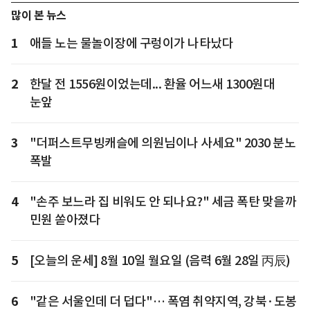
많이 본 뉴스
1
애들 노는 물놀이장에 구렁이가 나타났다
2
한달 전 1556원이었는데... 환율 어느새 1300원대
눈앞
3
"더퍼스트무빙캐슬에 의원님이나 사세요" 2030 분노
폭발
4
"손주 보느라 집 비워도 안 되나요?" 세금 폭탄 맞을까
민원 쏟아졌다
5
[오늘의 운세] 8월 10일 월요일 (음력 6월 28일 丙辰)
6
"같은 서울인데 더 덥다"… 폭염 취약지역, 강북·도봉