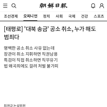
오피니언
조선경제
정치
사회
국제
건강
스포츠
[태평로] '대북 송금' 공소 취소, 누가 해도
범죄다
명백한 공소 취소 사유 없는데
장관이 취소 지휘하면 직권남용
특검이 직접 취소하면 직무유기
법 왜곡죄에도 걸려 처벌 불가피
최원규 논설위원