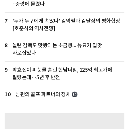
·중랑에 몰렸다
7
'누가 누구에게 속았나' 김익렬과 김달삼의 평화협상
[호준석의 역사전쟁]
8
놀런 감독도 맛봤다는 소금빵... 뉴요커 입맛
사로잡았다
9
박효신이 피눈물 흘린 한남더힐, 125억 최고가에
팔렸는데…5년 후 반전
10
남편의 골프 파트너의 정체