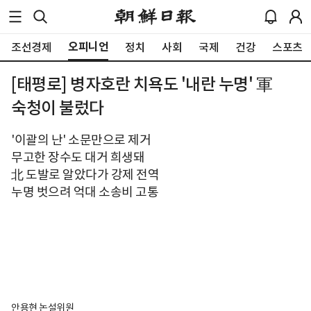
오피니언
조선경제
정치
사회
국제
건강
스포츠
[태평로] 병자호란 치욕도 '내란 누명' 軍
숙청이 불렀다
'이괄의 난' 소문만으로 제거
무고한 장수도 대거 희생돼
北 도발로 알았다가 강제 전역
누명 벗으려 억대 소송비 고통
안용현 논설위원