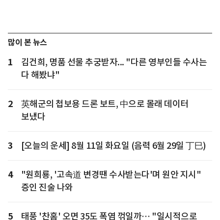
많이 본 뉴스
1
김건희, 명품 선물 추궁받자... "다른 영부인들 수사는
다 해봤냐"
2
英해군의 첩보용 드론 보트, 中으로 몰래 데이터
보냈다
3
[오늘의 운세] 8월 11일 화요일 (음력 6월 29일 丁巳)
4
"원희룡, '고속道 변경땐 수사받는다'며 원안 지시"
증인 진술 나와
5
태풍 '찬홈' 오면 35도 폭염 꺾일까… "일시적으로