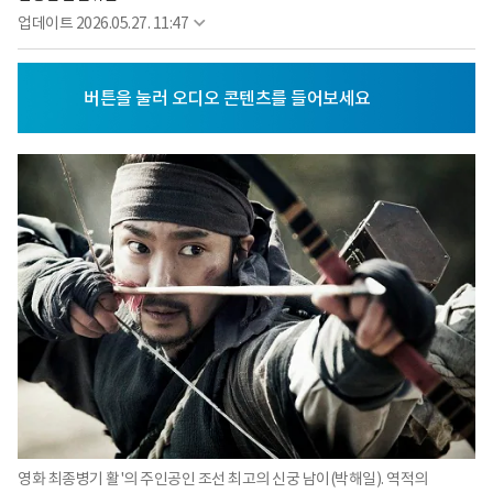
업데이트
2026.05.27. 11:47
영화 최종병기 활'의 주인공인 조선 최고의 신궁 남이(박해일). 역적의