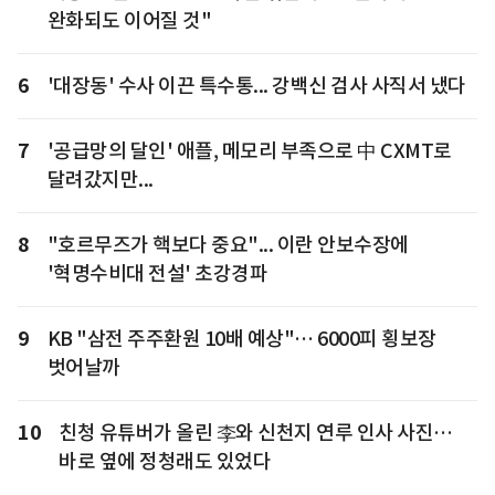
완화되도 이어질 것"
6
'대장동' 수사 이끈 특수통... 강백신 검사 사직서 냈다
7
'공급망의 달인' 애플, 메모리 부족으로 中 CXMT로
달려갔지만...
8
"호르무즈가 핵보다 중요"... 이란 안보수장에
'혁명수비대 전설' 초강경파
9
KB "삼전 주주환원 10배 예상"… 6000피 횡보장
벗어날까
10
친청 유튜버가 올린 李와 신천지 연루 인사 사진…
바로 옆에 정청래도 있었다