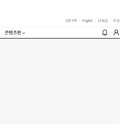
신문구독
|
English
|
日本語
|
中文
콘텐츠판