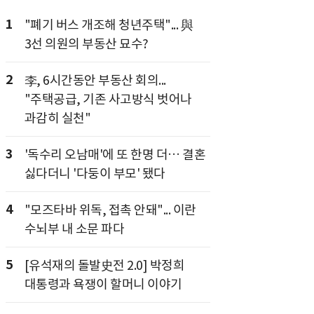
1
"폐기 버스 개조해 청년주택"... 與
3선 의원의 부동산 묘수?
2
李, 6시간동안 부동산 회의...
"주택공급, 기존 사고방식 벗어나
과감히 실천"
3
'독수리 오남매'에 또 한명 더… 결혼
싫다더니 '다둥이 부모' 됐다
4
"모즈타바 위독, 접촉 안돼"... 이란
수뇌부 내 소문 파다
5
[유석재의 돌발史전 2.0] 박정희
대통령과 욕쟁이 할머니 이야기