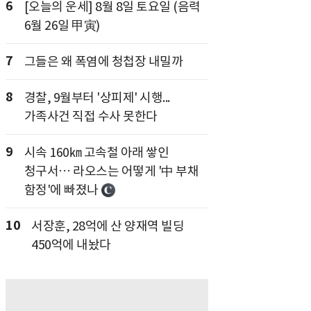
6
[오늘의 운세] 8월 8일 토요일 (음력
6월 26일 甲寅)
7
그들은 왜 폭염에 청첩장 내밀까
8
경찰, 9월부터 '상피제' 시행...
가족사건 직접 수사 못한다
9
시속 160㎞ 고속철 아래 쌓인
청구서… 라오스는 어떻게 '中 부채
함정'에 빠졌나
10
서장훈, 28억에 산 양재역 빌딩
450억에 내놨다