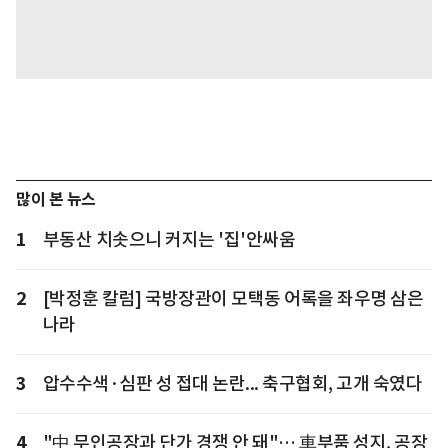
많이 본 뉴스
1
부동산 치솟으니 커지는 '집'안싸움
2
[박정훈 칼럼] 국방장관이 모택동 어록을 좌우명 삼은
나라
3
압수수색·심판 성 접대 논란... 축구협회, 고개 숙였다
4
"中 무인공장과 단가 경쟁 안 돼"… 車부품 성지, 공장