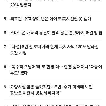
20% 멈췄다
5
외교관·유학생이 낳은 아이도 美시민권 못 받아
6
스마트폰 배터리 유난히 빨리 닳는 분, 5가지 해결 방법
7
[사설] 6년 전 李지사와 현재 秋지사의 180도 달라진
곳간 사정
8
'독수리 오남매'에 또 한명 더… 결혼 싫다더니 '다둥이
부모' 됐다
9
요양시설 임종 늘었지만…"법·수가 미비에 노인
절반은 여전히 병원서 마지막"