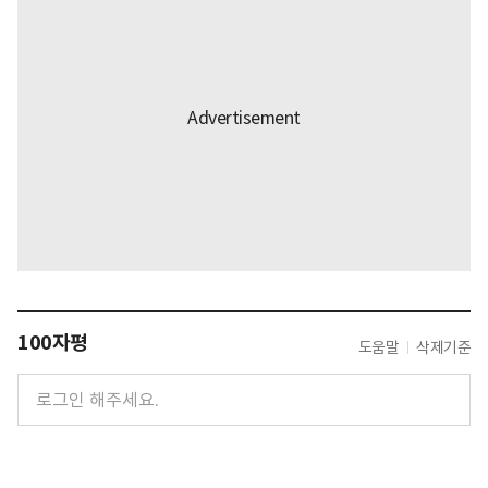
100자평
도움말
삭제기준