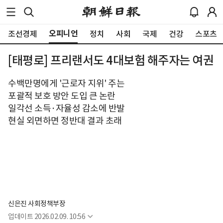
오피니언
조선경제
정치
사회
국제
건강
스포츠
[태평로] 프리랜서도 4대보험 해주자는 여권
수백만명에게 '근로자 지위' 주는
포괄적 보호 방안 도입 큰 논란
일각선 소득·자율성 감소에 반발
현실 외면하면 정반대 결과 초래
신은진 사회정책부장
업데이트
2026.02.09. 10:56