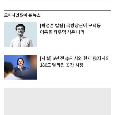
오피니언 많이 본 뉴스
[박정훈 칼럼] 국방장관이 모택동
어록을 좌우명 삼은 나라
[사설] 6년 전 李지사와 현재 秋지사의
180도 달라진 곳간 사정