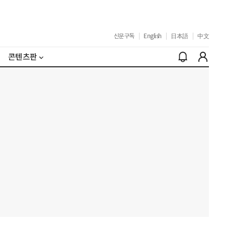
신문구독
|
English
|
日本語
|
中文
콘텐츠판