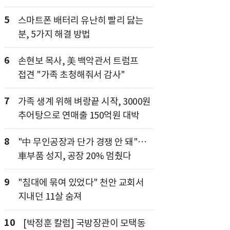
5
스마트폰 배터리 유난히 빨리 닳는
분, 5가지 해결 방법
6
손현보 목사, 美 백악관서 트럼프
접견 "가족 초청해줘서 감사"
7
가족 생계 위해 벼랑끝 시작, 3000원
추어탕으로 연매출 150억원 대박
8
"中 무인공장과 단가 경쟁 안 돼"…
車부품 성지, 공장 20% 멈췄다
9
"침대에 묶여 있었다" 천안 교회서
지내던 11살 숨져
10
[박정훈 칼럼] 국방장관이 모택동