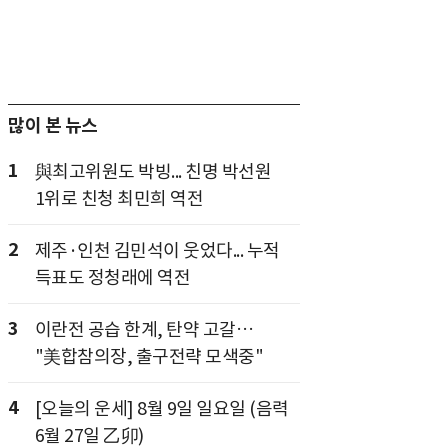
많이 본 뉴스
1
與최고위원도 박빙... 친명 박선원
1위로 친청 최민희 역전
2
제주·인천 김민석이 웃었다... 누적
득표도 정청래에 역전
3
이란전 공습 한계, 탄약 고갈…
"美합참의장, 출구전략 모색중"
4
[오늘의 운세] 8월 9일 일요일 (음력
6월 27일 乙卯)