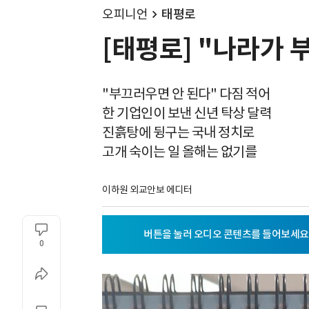
오피니언
태평로
[태평로] "나라가 
"부끄러우면 안 된다" 다짐 적어
한 기업인이 보낸 신년 탁상 달력
진흙탕에 뒹구는 국내 정치로
고개 숙이는 일 올해는 없기를
이하원 외교안보 에디터
0