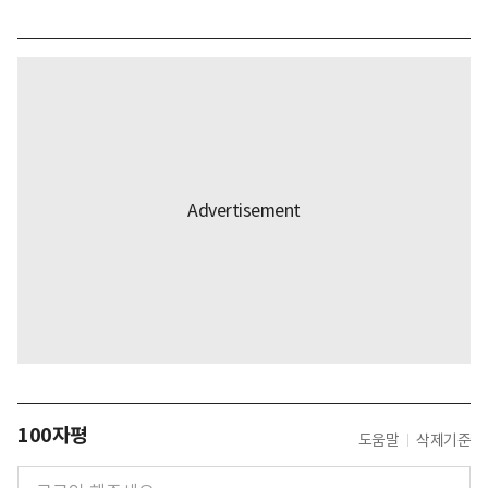
100자평
도움말
삭제기준