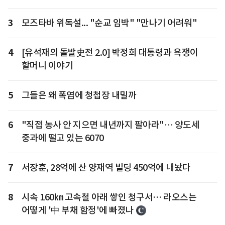
3
모즈타바 위독설... "순교 임박" "만나기 어려워"
4
[유석재의 돌발史전 2.0] 박정희 대통령과 욕쟁이
할머니 이야기
5
그들은 왜 폭염에 청첩장 내밀까
6
"직접 농사 안 지으면 내년까지 팔아라"… 양도세
중과에 떨고 있는 6070
7
서장훈, 28억에 산 양재역 빌딩 450억에 내놨다
8
시속 160㎞ 고속철 아래 쌓인 청구서… 라오스는
어떻게 '中 부채 함정'에 빠졌나