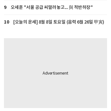
9
오세훈 "서울 공급 씨말려놓고... 與 적반하장"
10
[오늘의 운세] 8월 8일 토요일 (음력 6월 26일 甲寅)