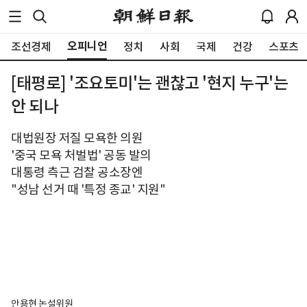
오피니언
조선경제
정치
사회
국제
건강
스포츠
[태평로] '조요토미'는 괜찮고 '현지 누구'는
안 되나
대법원장 저질 모욕한 의원
'중국 모욕 처벌법' 공동 발의
대통령 측근 검찰 공소장엔
"성남 선거 때 '특정 종교' 지원"
안용현 논설위원