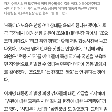
경기 수원시의 한 도로변에 정당 현수막들이 걸려 있다. 더불어민주당과
국민의힘 현수막 사이로 한 군소 정당이 이재명 대통령 측근인 김현지
대통령실 제1부속실장 관련 현수막을 걸어놨다.
모독이나 모욕은 언행으로 상대를 욕되게 한다는 뜻이다. 최
근 국감에서 여권 성향 의원이 조희대 대법원장 앞에서 ‘조요
토미 희대요시’라고 적힌 팻말과 함께 저질 합성사진을 들고
나왔다. 모욕을 넘어 인격을 짓밟는 언행이다. 그런데 해당
의원은 ‘혐중 시위’를 예로 들며 특정 국가와 국민을 모욕하
면 징역형으로 처벌할 수 있다는 민주당 법안에 공동 발의자
로 참여했다. ‘조요토미’는 괜찮고 ‘짱X’는 안 된다는 것이
다.
이재명 대통령이 법정 퇴정 검사들에 대한 감찰을 지시하며
“법관에 대한 모독은 사법 질서와 헌정에 대한 부정행위”라
고 했다. ‘사법부 독립’과 ‘삼권분립’도 강조했다. 그런데 얼