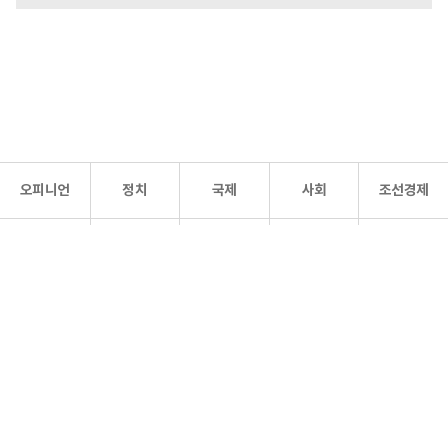
오피니언
정치
국제
사회
조선경제
문화·
조선
스포츠
건강
조선몰
연예
리더스
조선일보 공식 SNS
개인정보처리방침
사이트맵
Copyright 조선일보 All rights reserved. 무단 전재 및 재배포 금지.