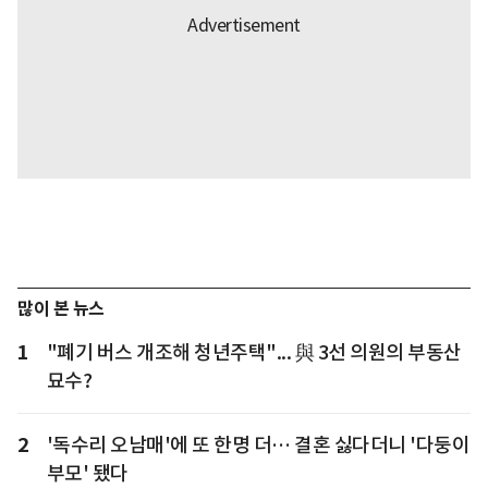
많이 본 뉴스
1
"폐기 버스 개조해 청년주택"... 與 3선 의원의 부동산
묘수?
2
'독수리 오남매'에 또 한명 더… 결혼 싫다더니 '다둥이
부모' 됐다