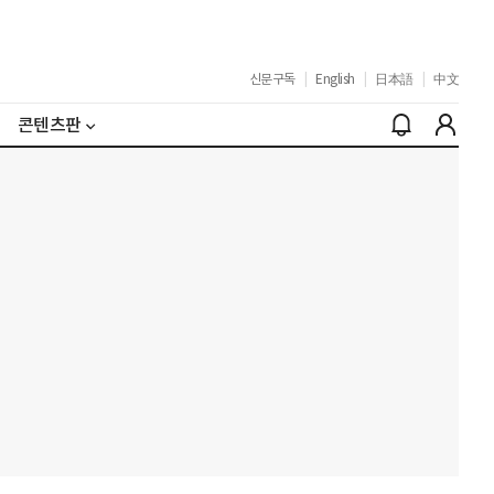
신문구독
|
English
|
日本語
|
中文
콘텐츠판