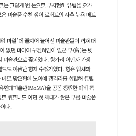
버트는 그렇게 번 돈으로 부지런히 유럽을 오가
모은 미술품 수천 점이 로버트의 사후 뉴욕 메트
지엄 마일’에 줄지어 늘어선 미술관들이 겹쳐 떠
일이 없던 마이어 구겐하임이 일군 부(富)는 넷
임 미술관으로 꽃피었다. 헝가리 이민자 가정
널드도 이름난 형제 수집가였다. 형은 입체파
 메트 맞은편에 노이에 갤러리를 설립해 클림
욕현대미술관(MoMA)을 공동 창립한 애비 록
트 휘트니도 이민 첫 세대가 쌓은 부를 미술품
이다.