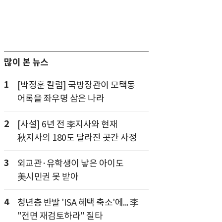
많이 본 뉴스
1
[박정훈 칼럼] 국방장관이 모택동
어록을 좌우명 삼은 나라
2
[사설] 6년 전 李지사와 현재
秋지사의 180도 달라진 곳간 사정
3
외교관·유학생이 낳은 아이도
美시민권 못 받아
4
청년층 반발 'ISA 혜택 축소'에... 李
"전면 재검토하라" 질타