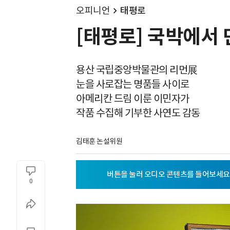
오피니언
태평로
[태평로] 국박에서
용산 국립중앙박물관의 리먼展
눈을 사로잡는 명품들 사이로
아메리칸 드림 이룬 이민자가
작품 수집해 기부한 사연도 감동
김태훈 논설위원
0