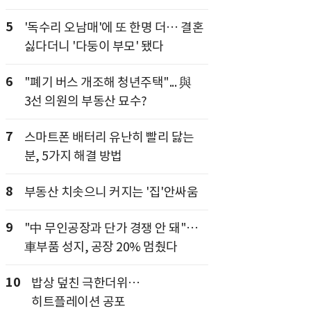
5
'독수리 오남매'에 또 한명 더… 결혼
싫다더니 '다둥이 부모' 됐다
6
"폐기 버스 개조해 청년주택"... 與
3선 의원의 부동산 묘수?
7
스마트폰 배터리 유난히 빨리 닳는
분, 5가지 해결 방법
8
부동산 치솟으니 커지는 '집'안싸움
9
"中 무인공장과 단가 경쟁 안 돼"…
車부품 성지, 공장 20% 멈췄다
10
밥상 덮친 극한더위…
히트플레이션 공포