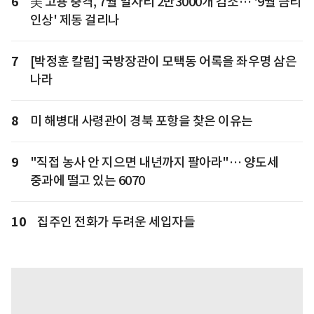
6
美 고용 충격, 7월 일자리 2만3000개 감소… '9월 금리
인상' 제동 걸리나
7
[박정훈 칼럼] 국방장관이 모택동 어록을 좌우명 삼은
나라
8
미 해병대 사령관이 경북 포항을 찾은 이유는
9
"직접 농사 안 지으면 내년까지 팔아라"… 양도세
중과에 떨고 있는 6070
10
집주인 전화가 두려운 세입자들