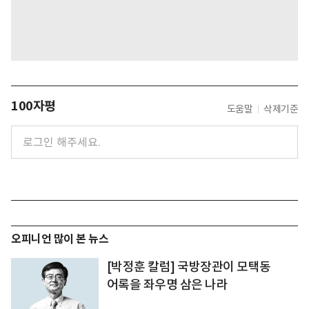
100자평
도움말
삭제기준
오피니언 많이 본 뉴스
[박정훈 칼럼] 국방장관이 모택동
어록을 좌우명 삼은 나라