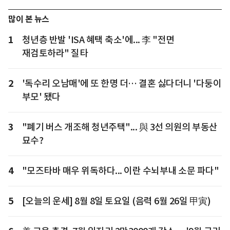
많이 본 뉴스
1
청년층 반발 'ISA 혜택 축소'에... 李 "전면
재검토하라" 질타
2
'독수리 오남매'에 또 한명 더… 결혼 싫다더니 '다둥이
부모' 됐다
3
"폐기 버스 개조해 청년주택"... 與 3선 의원의 부동산
묘수?
4
"모즈타바 매우 위독하다... 이란 수뇌부내 소문 파다"
5
[오늘의 운세] 8월 8일 토요일 (음력 6월 26일 甲寅)