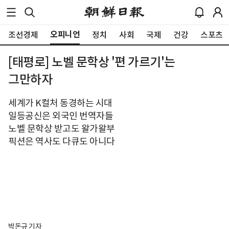
오피니언
조선경제
정치
사회
국제
건강
스포츠
[태평로] 노벨 문학상 '편 가르기'는
그만하자
세계가 K컬처 동경하는 시대
일등공신은 외국인 번역자들
노벨 문학상 받고도 왈가왈부
픽션은 역사도 다큐도 아니다
박돈규 기자