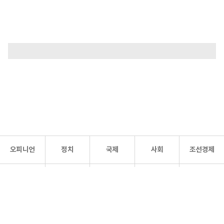
오피니언
정치
국제
사회
조선경제
문화·
조선
스포츠
건강
조선몰
연예
리더스
조선일보 공식 SNS