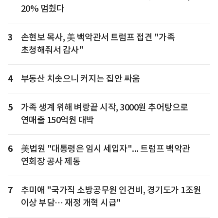
20% 멈췄다
3
손현보 목사, 美 백악관서 트럼프 접견 "가족
초청해줘서 감사"
4
부동산 치솟으니 커지는 집안 싸움
5
가족 생계 위해 벼랑끝 시작, 3000원 추어탕으로
연매출 150억원 대박
6
美법원 "대통령은 임시 세입자"... 트럼프 백악관
연회장 공사 제동
7
추미애 "국가직 소방공무원 인건비, 경기도가 1조원
이상 부담… 재정 개혁 시급"