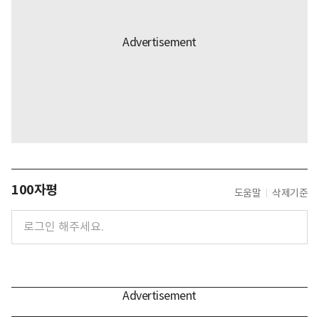
100자평
도움말
삭제기준