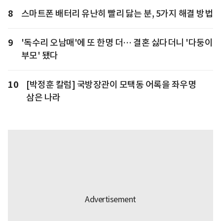
8
스마트폰 배터리 유난히 빨리 닳는 분, 5가지 해결 방법
9
'독수리 오남매'에 또 한명 더… 결혼 싫다더니 '다둥이
부모' 됐다
10
[박정훈 칼럼] 국방장관이 모택동 어록을 좌우명
삼은 나라