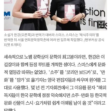
소설가 한강(오른쪽)과 번역가 데버라 스미스. 스미스는 '채식주의자'를
번역한 뒤 서울 연희문학창작촌에 여러 번 입주해 작업했다. /맨부커상 공식
X(옛 트위터)
세속적으로 노벨 문학상이 문학의 최고봉이라면, 한강은 이
길잡이와 함께 등정 루트를 개척한 셈이다. 스미스에게 문화
적 열등감 따위는 없었다. ‘소주’를 ‘코리안 보드카’로, ‘만
화’를 ‘망가’로 옮기자는 영국 편집자들과 싸우며 원어를 그
대로 사용했다. 몇 년 전 기자회견에서 그 이유를 묻자 “해외
독자들이 한국 문학에 점점 익숙해지면 소주·만화 등 한국적
문화 산물이 스시·요가처럼 쉽게 이해될 날이 올 것”이라고
답했다.