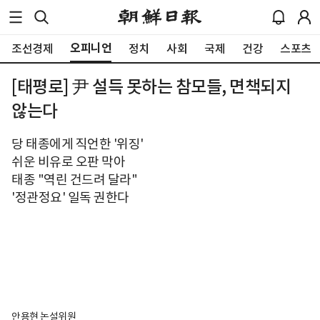
오피니언
조선경제
정치
사회
국제
건강
스포츠
[태평로] 尹 설득 못하는 참모들, 면책되지
않는다
당 태종에게 직언한 '위징'
쉬운 비유로 오판 막아
태종 "역린 건드려 달라"
'정관정요' 일독 권한다
안용현 논설위원