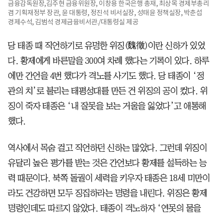
금융감독원장,김주현 금융위원장, 이창용 한국은행 총재, 최상목 경제부총리
겸 기획재정부 장관, 윤 대통령, 정진석 비서실장, 성태윤 정책실장, 박춘섭
경제수석, 김범석 경제금융비서관./대통령실 제공
당 태종 때 직언하기로 유명한 위징(魏徵)이란 신하가 있었
다. 황제에게 바른말을 300여 차례 했다는 기록이 있다. 하루
에만 간언을 4번 했다가 격노를 사기도 했다. 당 태종이 ‘정
관의 치’로 불리는 태평성대를 만든 건 위징의 공이 컸다. 위
징이 죽자 태종은 ‘내 잘못을 보는 거울을 잃었다’고 애통해
했다.
역사에서 목숨 걸고 직언하던 신하는 많았다. 그런데 위징이
유달리 높은 평가를 받는 것은 간언보다 황제를 설득하는 능
력 때문이다. 북쪽 돌궐이 세력을 키우자 태종은 18세 미만이
라도 건강하면 모두 징집하라는 명령을 내린다. 위징은 황제
명령인데도 따르지 않았다. 태종이 격노하자 ‘연못의 물을