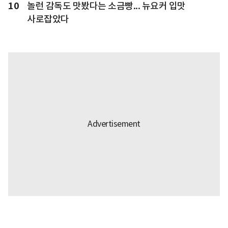
10
놀런 감독도 맛봤다는 소금빵... 뉴요커 입맛
사로잡았다