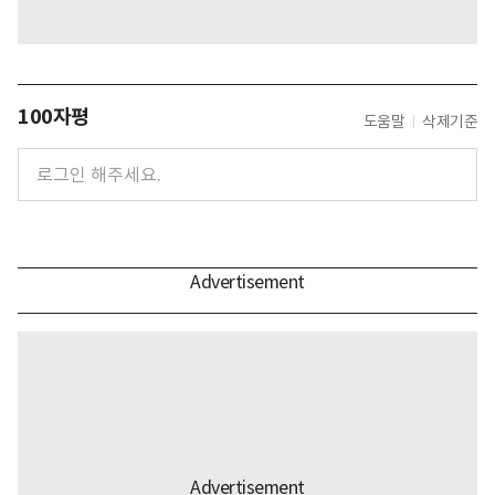
100자평
도움말
삭제기준