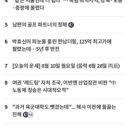
4
"같은 서울인데 더 덥다"… 폭염 취약지역, 강북·도봉
·중랑에 몰렸다
5
남편의 골프 파트너의 정체
6
박효신이 피눈물 흘린 한남더힐, 125억 최고가에
팔렸는데…5년 후 반전
7
[오늘의 운세] 8월 10일 월요일 (음력 6월 28일 丙辰)
8
여권 '레드팀' 자처 조국, 이번엔 산업장관 비판 "中
노동제 칭송은 시대착오적"
9
"과거 육군대학도 뺏겼는데"... 해사 이전에 들끓는
진해