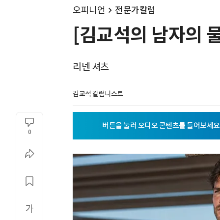
오피니언
전문가칼럼
[김교석의 남자의 물
리넨 셔츠
김교석 칼럼니스트
0