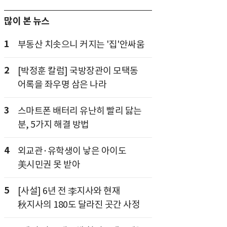
많이 본 뉴스
1
부동산 치솟으니 커지는 '집'안싸움
2
[박정훈 칼럼] 국방장관이 모택동
어록을 좌우명 삼은 나라
3
스마트폰 배터리 유난히 빨리 닳는
분, 5가지 해결 방법
4
외교관·유학생이 낳은 아이도
美시민권 못 받아
5
[사설] 6년 전 李지사와 현재
秋지사의 180도 달라진 곳간 사정