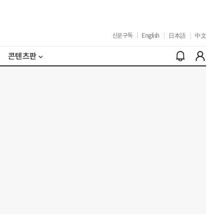
신문구독
|
English
|
日本語
|
中文
콘텐츠판