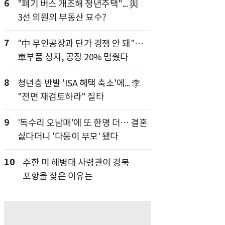
6
"폐기 버스 개조해 청년주택"... 與
3선 의원의 부동산 묘수?
7
"中 무인공장과 단가 경쟁 안 돼"…
車부품 성지, 공장 20% 멈췄다
8
청년층 반발 'ISA 혜택 축소'에... 李
"전면 재검토하라" 질타
9
'독수리 오남매'에 또 한명 더… 결혼
싫다더니 '다둥이 부모' 됐다
10
주한 미 해병대 사령관이 경북
포항을 찾은 이유는