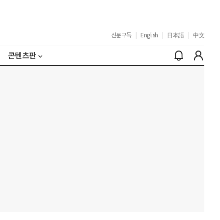
신문구독
|
English
|
日本語
|
中文
콘텐츠판