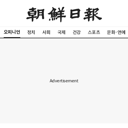
오피니언
정치
사회
국제
건강
스포츠
문화·연예