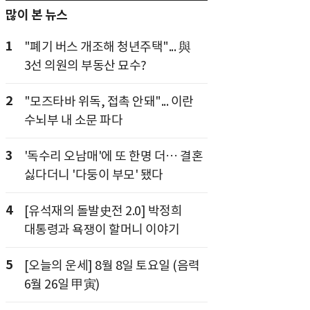
많이 본 뉴스
1
"폐기 버스 개조해 청년주택"... 與
3선 의원의 부동산 묘수?
2
"모즈타바 위독, 접촉 안돼"... 이란
수뇌부 내 소문 파다
3
'독수리 오남매'에 또 한명 더… 결혼
싫다더니 '다둥이 부모' 됐다
4
[유석재의 돌발史전 2.0] 박정희
대통령과 욕쟁이 할머니 이야기
5
[오늘의 운세] 8월 8일 토요일 (음력
6월 26일 甲寅)