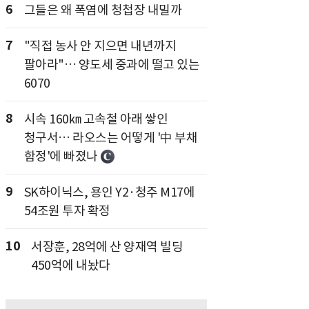
6
그들은 왜 폭염에 청첩장 내밀까
7
"직접 농사 안 지으면 내년까지
팔아라"… 양도세 중과에 떨고 있는
6070
8
시속 160㎞ 고속철 아래 쌓인
청구서… 라오스는 어떻게 '中 부채
함정'에 빠졌나
9
SK하이닉스, 용인 Y2·청주 M17에
54조원 투자 확정
10
서장훈, 28억에 산 양재역 빌딩
450억에 내놨다