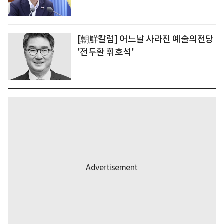
[朝鮮칼럼] 어느날 사라진 예술의전당
'전두환 휘호석'