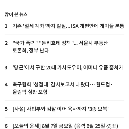
많이 본 뉴스
1
기존 '절세 계좌'까지 칼질... ISA 개편안에 개미들 분통
2
"국가 폭력" "돈키호테 정책"... 서울시 부동산
토론회, 정부 난타
3
'당근'에서 구한 20대 가사도우미, 어머니 유품 훔쳐가
4
축구협회 '성접대' 감사보고서 나왔다… 월드컵·
올림픽 심판 포함
5
[사설] 사법부와 검찰 이어 육사까지 '3종 보복'
6
[오늘의 운세] 8월 7일 금요일 (음력 6월 25일 癸丑)