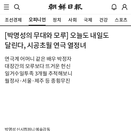
오피니언
조선경제
정치
사회
국제
건강
스포츠
[박명성의 무대와 모루] 오늘도 내일도
달린다, 시공초월 연극 열정녀
연극계 어머니 같은 배우 박정자
대장간의 모루보다 뜨거운 헌신
일거수일투족 3개월 추적해보니
월정사·서울·제주 등 종횡무진
박명성 신시컴퍼니 예술감독