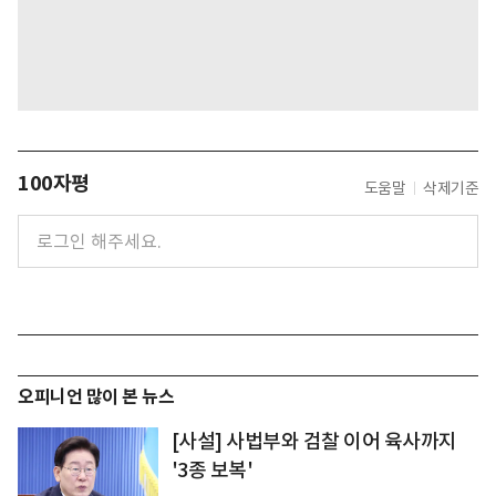
100자평
도움말
삭제기준
오피니언 많이 본 뉴스
[사설] 사법부와 검찰 이어 육사까지
'3종 보복'