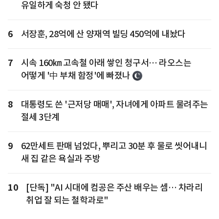
유일하게 숙청 안 됐다
6
서장훈, 28억에 산 양재역 빌딩 450억에 내놨다
7
시속 160㎞ 고속철 아래 쌓인 청구서… 라오스는
어떻게 '中 부채 함정'에 빠졌나
8
대통령도 쓴 '근저당 매매', 자녀에게 아파트 물려주는
절세 3단계
9
62만세트 판매 넘었다, 뿌리고 30분 후 물로 씻어내니
새 집 같은 욕실과 주방
10
[단독] "AI 시대에 컴공은 주산 배우는 셈… 차라리
취업 잘 되는 철학과로"