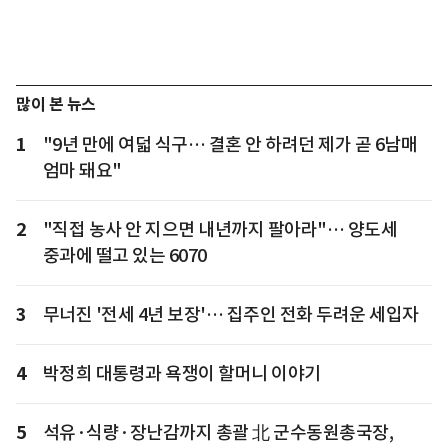
많이 본 뉴스
1
"9년 만에 여덟 식구… 결혼 안 하려던 제가 곧 6남매
엄마 돼요"
2
"직접 농사 안 지으면 내년까지 팔아라"… 양도세
중과에 떨고 있는 6070
3
무너진 '전세 4년 보장'… 집주인 전화 두려운 세입자
4
박정희 대통령과 욕쟁이 할머니 이야기
5
석유·식량·장난감까지 총괄 北 군수동원총국장,