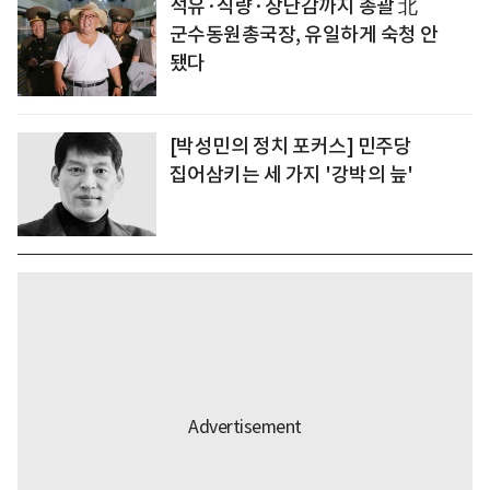
석유·식량·장난감까지 총괄 北
군수동원총국장, 유일하게 숙청 안
됐다
[박성민의 정치 포커스] 민주당
집어삼키는 세 가지 '강박의 늪'