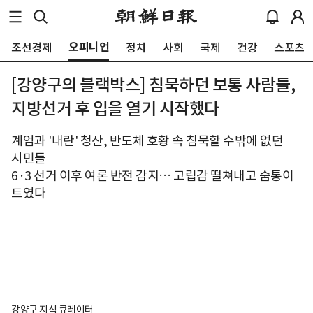
오피니언
조선경제
정치
사회
국제
건강
스포츠
[강양구의 블랙박스] 침묵하던 보통 사람들,
지방선거 후 입을 열기 시작했다
계엄과 '내란' 청산, 반도체 호황 속 침묵할 수밖에 없던
시민들
6·3 선거 이후 여론 반전 감지… 고립감 떨쳐내고 숨통이
트였다
강양구 지식 큐레이터