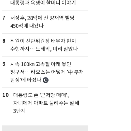
대통령과 욕쟁이 할머니 이야기
7
서장훈, 28억에 산 양재역 빌딩
450억에 내놨다
8
직원이 선관위원장 배우자 현지
수행까지… 노태악, 미리 알았나
9
시속 160㎞ 고속철 아래 쌓인
청구서… 라오스는 어떻게 '中 부채
함정'에 빠졌나
10
대통령도 쓴 '근저당 매매',
자녀에게 아파트 물려주는 절세
3단계