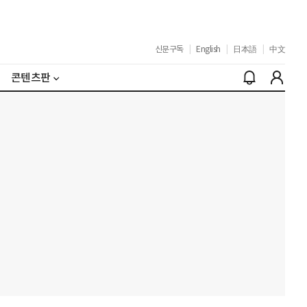
신문구독
|
English
|
日本語
|
中文
콘텐츠판