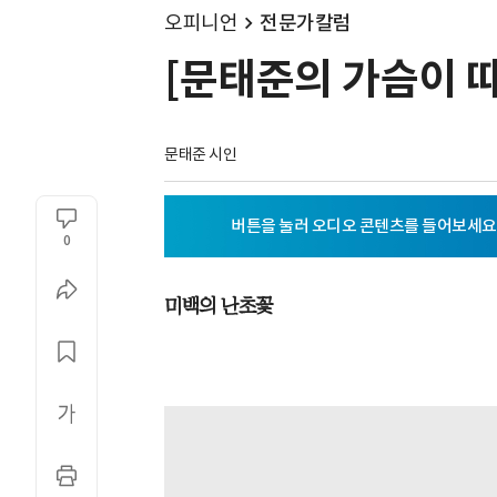
오피니언
전문가칼럼
[문태준의 가슴이 따
문태준 시인
0
미백의 난초꽃