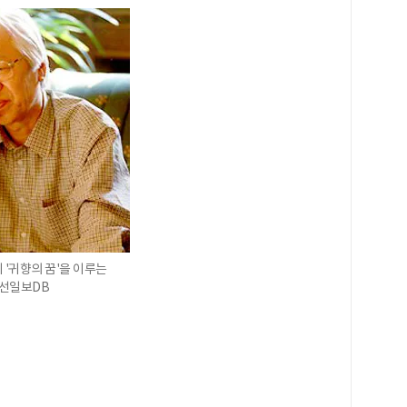
 '귀향의 꿈'을 이루는
조선일보DB