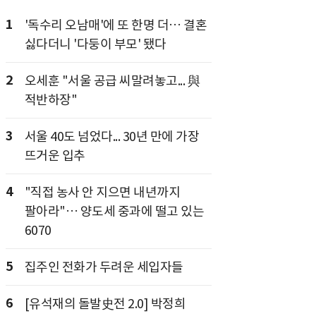
1
'독수리 오남매'에 또 한명 더… 결혼
싫다더니 '다둥이 부모' 됐다
2
오세훈 "서울 공급 씨말려놓고... 與
적반하장"
3
서울 40도 넘었다... 30년 만에 가장
뜨거운 입추
4
"직접 농사 안 지으면 내년까지
팔아라"… 양도세 중과에 떨고 있는
6070
5
집주인 전화가 두려운 세입자들
6
[유석재의 돌발史전 2.0] 박정희