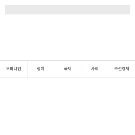
오피니언
정치
국제
사회
조선경제
문화·
조선
스포츠
건강
조선몰
연예
리더스
조선일보 공식 SNS
개인정보처리방침
사이트맵