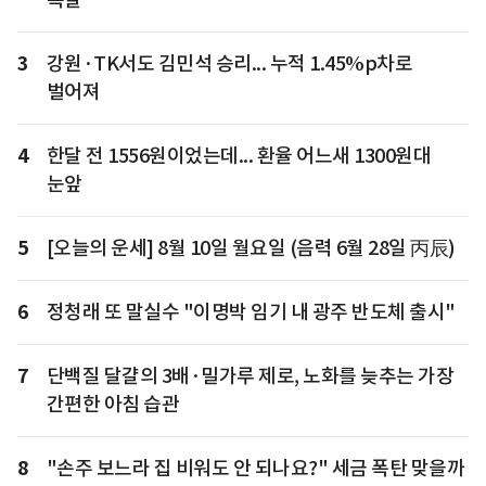
3
강원·TK서도 김민석 승리... 누적 1.45%p차로
벌어져
4
한달 전 1556원이었는데... 환율 어느새 1300원대
눈앞
5
[오늘의 운세] 8월 10일 월요일 (음력 6월 28일 丙辰)
6
정청래 또 말실수 "이명박 임기 내 광주 반도체 출시"
7
단백질 달걀의 3배·밀가루 제로, 노화를 늦추는 가장
간편한 아침 습관
8
"손주 보느라 집 비워도 안 되나요?" 세금 폭탄 맞을까