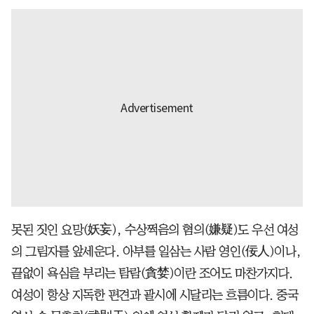
못된 짓인 요망(妖妄), 수상쩍음의 혐의(嫌疑)도 우선 여성
의 그림자를 앞세운다. 아부를 일삼는 사람 영인(佞人)이나,
끝없이 욕심을 부리는 탐람(貪婪)이란 조어도 마찬가지다.
여성이 항상 지독한 편견과 괄시에 시달리는 흐름이다. 중국