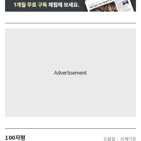
100자평
도움말
삭제기준