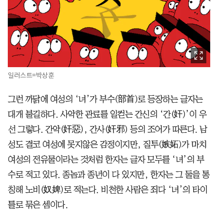
일러스트=박상훈
그런 까닭에 여성의 ‘녀’가 부수(部首)로 등장하는 글자는
대개 불길하다. 사악한 관료를 일컫는 간신의 ‘간(奸)’이 우
선 그렇다. 간악(奸惡), 간사(奸邪) 등의 조어가 따른다. 남
성도 결코 여성에 못지않은 감정이지만, 질투(嫉妬)가 마치
여성의 전유물이라는 것처럼 한자는 글자 모두를 ‘녀’의 부
수로 적고 있다. 종놈과 종년이 다 있지만, 한자는 그 둘을 통
칭해 노비(奴婢)로 적는다. 비천한 사람은 죄다 ‘녀’의 타이
틀로 묶은 셈이다.