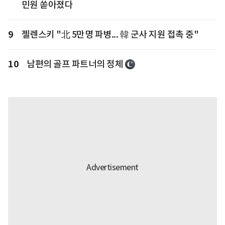
민원 쏟아졌다
9
젤렌스키 "北 5만명 파병... 韓 군사 지원 접촉 중"
10
남편의 골프 파트너의 정체