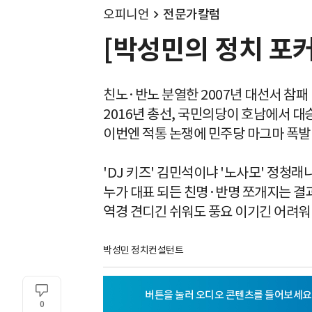
오피니언
전문가칼럼
[박성민의 정치 포커
친노·반노 분열한 2007년 대선서 참패
2016년 총선, 국민의당이 호남에서 대
이번엔 적통 논쟁에 민주당 마그마 폭발
'DJ 키즈' 김민석이냐 '노사모' 정청래
누가 대표 되든 친명·반명 쪼개지는 결
역경 견디긴 쉬워도 풍요 이기긴 어려워
박성민 정치컨설턴트
0