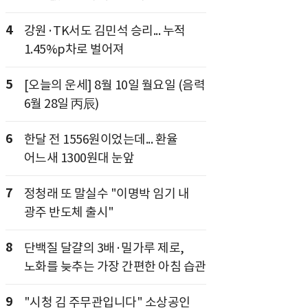
4
강원·TK서도 김민석 승리... 누적
1.45%p차로 벌어져
5
[오늘의 운세] 8월 10일 월요일 (음력
6월 28일 丙辰)
6
한달 전 1556원이었는데... 환율
어느새 1300원대 눈앞
7
정청래 또 말실수 "이명박 임기 내
광주 반도체 출시"
8
단백질 달걀의 3배·밀가루 제로,
노화를 늦추는 가장 간편한 아침 습관
9
"시청 김 주무관입니다" 소상공인