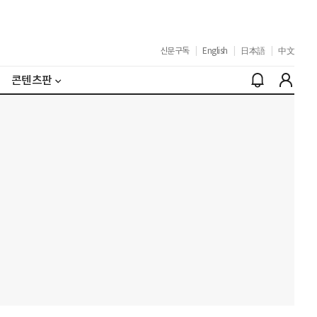
신문구독
|
English
|
日本語
|
中文
콘텐츠판