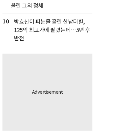
울린 그의 정체
10
박효신이 피눈물 흘린 한남더힐,
125억 최고가에 팔렸는데…5년 후
반전