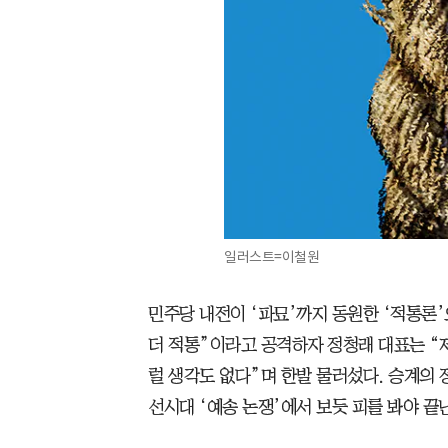
일러스트=이철원
민주당 내전이 ‘파묘’까지 동원한 ‘적통론’
더 적통”이라고 공격하자 정청래 대표는 “제
럴 생각도 없다”며 한발 물러섰다. 승계의
선시대 ‘예송 논쟁’에서 보듯 피를 봐야 끝