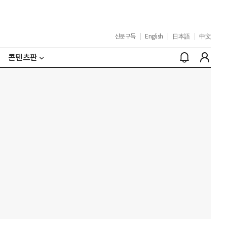
신문구독
|
English
|
日本語
|
中文
콘텐츠판