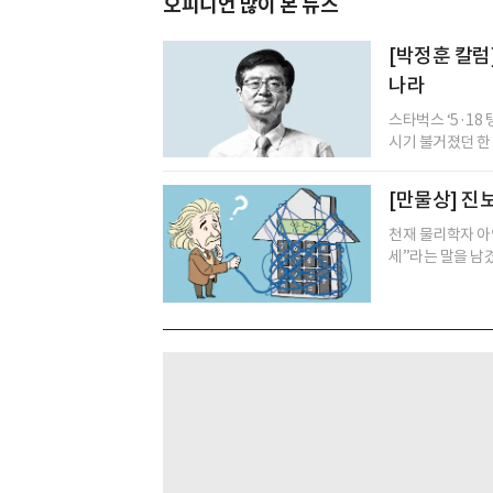
오피니언 많이 본 뉴스
[박정훈 칼럼
나라
스타벅스 ‘5·18
시기 불거졌던 한 화
[만물상] 진
천재 물리학자 아
세”라는 말을 남겼다