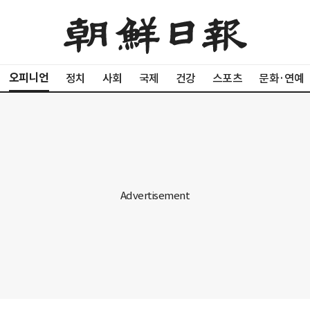
오피니언
정치
사회
국제
건강
스포츠
문화·연예