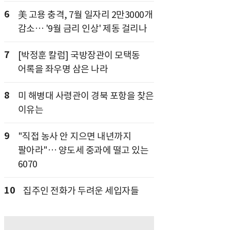
6
美 고용 충격, 7월 일자리 2만3000개
감소… '9월 금리 인상' 제동 걸리나
7
[박정훈 칼럼] 국방장관이 모택동
어록을 좌우명 삼은 나라
8
미 해병대 사령관이 경북 포항을 찾은
이유는
9
"직접 농사 안 지으면 내년까지
팔아라"… 양도세 중과에 떨고 있는
6070
10
집주인 전화가 두려운 세입자들