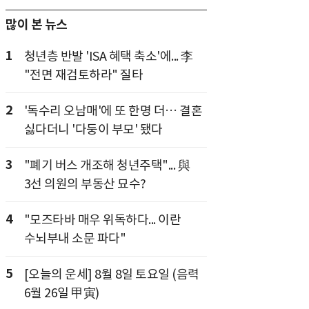
많이 본 뉴스
1
청년층 반발 'ISA 혜택 축소'에... 李
"전면 재검토하라" 질타
2
'독수리 오남매'에 또 한명 더… 결혼
싫다더니 '다둥이 부모' 됐다
3
"폐기 버스 개조해 청년주택"... 與
3선 의원의 부동산 묘수?
4
"모즈타바 매우 위독하다... 이란
수뇌부내 소문 파다"
5
[오늘의 운세] 8월 8일 토요일 (음력
6월 26일 甲寅)