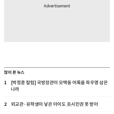
많이 본 뉴스
1
[박정훈 칼럼] 국방장관이 모택동 어록을 좌우명 삼은
나라
2
외교관·유학생이 낳은 아이도 美시민권 못 받아