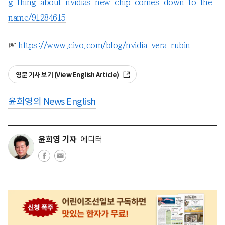
g-thing-about-nvidias-new-chip-comes-down-to-the-
name/91284615
☞
https://www.civo.com/blog/nvidia-vera-rubin
영문 기사 보기 (View English Article)
윤희영의 News English
윤희영 기자
에디터