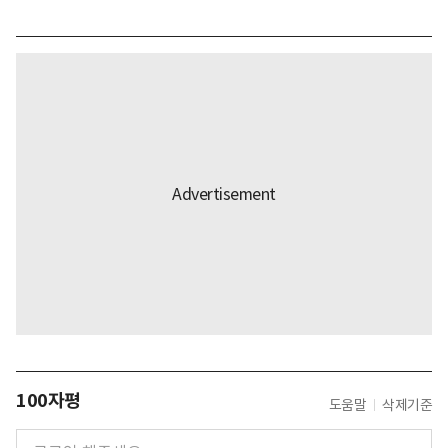
100자평
도움말
삭제기준