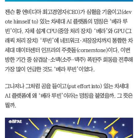
젠슨 황 엔비디아 최고경영자(CEO)가 심혈을 기울이고(dev
ote himself to) 있는 차세대 AI 플랫폼의 명칭은 ‘베라 루
빈’이다. 자체 설계 CPU(중앙 처리 장치) ‘베라’와 GPU(그
래픽 처리 장치) ‘루빈’에 네트워크·저장장치까지 통합한 차
세대 데이터센터 인프라의 주춧돌(cornerstone)이다. 이번
방한 기간 중 삼겹살·소맥(소주·맥주) 폭탄주 회동을 전후해
가장 많이 언급한 것도 ‘베라 루빈’이었다.
그나저나 그처럼 공을 들이고(put effort into) 있는 차세대
AI 플랫폼에 왜 ‘베라 루빈’이라는 명칭을 붙였을까. 그 뜻은
뭘까.