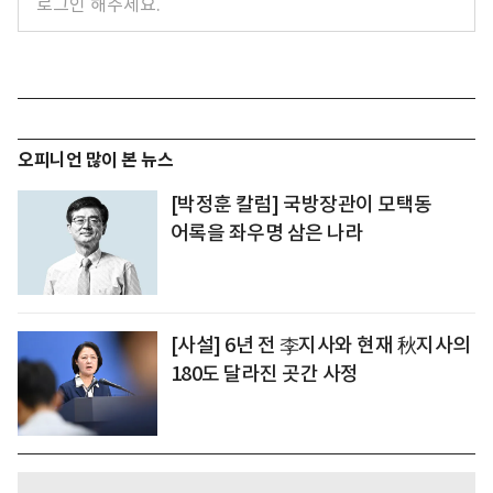
오피니언 많이 본 뉴스
[박정훈 칼럼] 국방장관이 모택동
어록을 좌우명 삼은 나라
[사설] 6년 전 李지사와 현재 秋지사의
180도 달라진 곳간 사정