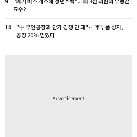
9
"폐기 버스 개조해 청년주택"... 與 3선 의원의 부동산
묘수?
10
"中 무인공장과 단가 경쟁 안 돼"… 車부품 성지,
공장 20% 멈췄다