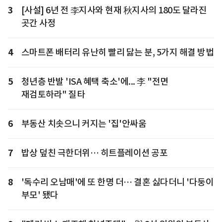
3
[사설] 6년 전 李지사와 현재 秋지사의 180도 달라진
곳간 사정
4
스마트폰 배터리 유난히 빨리 닳는 분, 5가지 해결 방법
5
청년층 반발 'ISA 혜택 축소'에... 李 "전면
재검토하라" 질타
6
부동산 치솟으니 커지는 '집'안싸움
7
밥상 덮친 극한더위… 히트플레이션 공포
8
'독수리 오남매'에 또 한명 더… 결혼 싫다더니 '다둥이
부모' 됐다