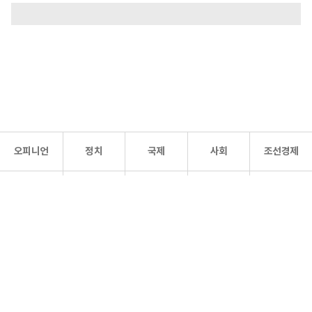
오피니언
정치
국제
사회
조선경제
문화·
조선
스포츠
건강
조선몰
연예
리더스
조선일보 공식 SNS
개인정보처리방침
사이트맵