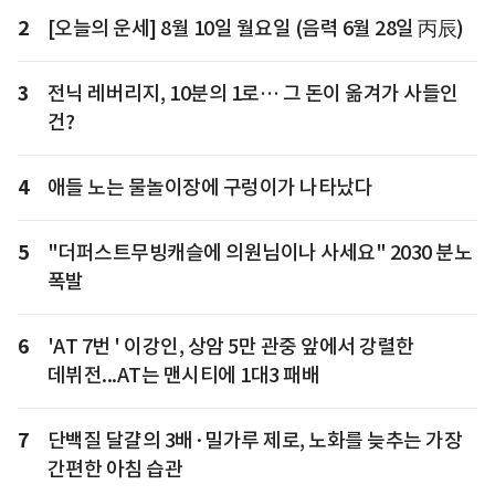
2
[오늘의 운세] 8월 10일 월요일 (음력 6월 28일 丙辰)
3
전닉 레버리지, 10분의 1로… 그 돈이 옮겨가 사들인
건?
4
애들 노는 물놀이장에 구렁이가 나타났다
5
"더퍼스트무빙캐슬에 의원님이나 사세요" 2030 분노
폭발
6
'AT 7번 ' 이강인, 상암 5만 관중 앞에서 강렬한
데뷔전...AT는 맨시티에 1대3 패배
7
단백질 달걀의 3배·밀가루 제로, 노화를 늦추는 가장
간편한 아침 습관