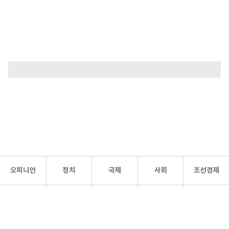
오피니언
정치
국제
사회
조선경제
문화·
조선
스포츠
건강
조선몰
연예
리더스