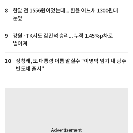
8
한달 전 1556원이었는데... 환율 어느새 1300원대
눈앞
9
강원·TK서도 김민석 승리... 누적 1.45%p차로
벌어져
10
정청래, 또 대통령 이름 말실수 "이명박 임기 내 광주
반도체 출시"