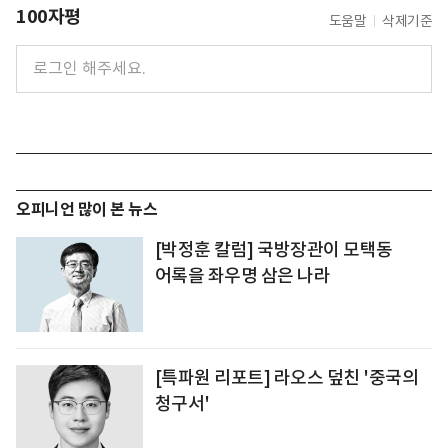
100자평
도움말
삭제기준
오피니언 많이 본 뉴스
[박정훈 칼럼] 국방장관이 모택동
어록을 좌우명 삼은 나라
[특파원 리포트] 라오스 덮친 '중국의
청구서'