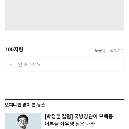
100자평
도움말
삭제기준
오피니언 많이 본 뉴스
[박정훈 칼럼] 국방장관이 모택동
어록을 좌우명 삼은 나라