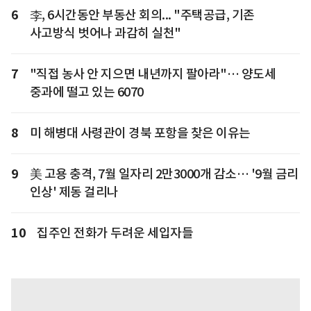
6
李, 6시간동안 부동산 회의... "주택공급, 기존
사고방식 벗어나 과감히 실천"
7
"직접 농사 안 지으면 내년까지 팔아라"… 양도세
중과에 떨고 있는 6070
8
미 해병대 사령관이 경북 포항을 찾은 이유는
9
美 고용 충격, 7월 일자리 2만3000개 감소… '9월 금리
인상' 제동 걸리나
10
집주인 전화가 두려운 세입자들