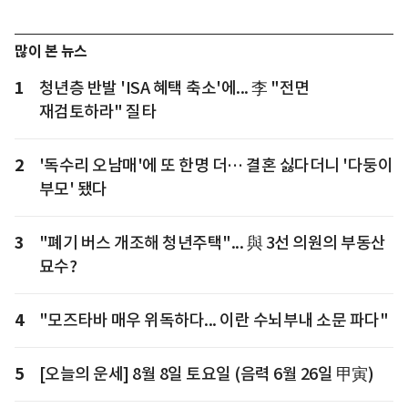
많이 본 뉴스
1
청년층 반발 'ISA 혜택 축소'에... 李 "전면
재검토하라" 질타
2
'독수리 오남매'에 또 한명 더… 결혼 싫다더니 '다둥이
부모' 됐다
3
"폐기 버스 개조해 청년주택"... 與 3선 의원의 부동산
묘수?
4
"모즈타바 매우 위독하다... 이란 수뇌부내 소문 파다"
5
[오늘의 운세] 8월 8일 토요일 (음력 6월 26일 甲寅)