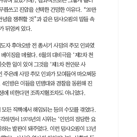
뒤섞여 있었기에), 결과적으로는 그렇게 흘러
무릅쓰고 진압을 선택한 간명한 이유다. “20만
안녕을 쟁취할 것”과 같은 덩샤오핑의 말들 속
가 뒤엉켜 있다.
 지도자 후야오방 전 총서기 사망의 추모 인파였
해 베이징을 메웠다. 6월의 대비극을 ‘제2차 천
비슷한 일이 있어 그것을 ‘제1차 천안문 사
파인 주은래 사망 추모 인파가 모여들어 마오쩌둥
, 4인방은 이들을 민병대와 경찰을 동원해 진
 희생에 비한다면 조족지혈조차도 아니었다.
 모든 직책에서 해임되는 등의 수모를 겪었다.
실각하면서 1976년의 시위는 ‘인민의 정당한 요
하는 발판이 돼주었다. 이런 덩샤오핑이 13년