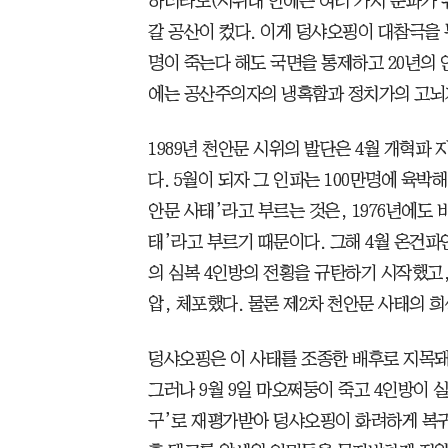
하더라도(시위대 안에는 여러 가지 분파가 
갈 공산이 컸다. 이게 덩샤오핑이 대참극을 
명이 죽는다 해도 국면을 통제하고 20년의 
에는 공산주의자의 냉혹함과 정치가의 고뇌
1989년 천안문 시위의 발단은 4월 개혁파
다. 5월이 되자 그 인파는 100만명에 육박
안문 사태’라고 부르는 것은, 1976년에도 
태’라고 부르기 때문이다. 그해 4월 온건
의 심복 4인방의 전횡을 규탄하기 시작했고
압, 체포했다. 물론 제2차 천안문 사태의
덩샤오핑은 이 사태를 조종한 배후로 지목돼
그러나 9월 9일 마오쩌둥이 죽고 4인방이 
구’로 재평가받아 덩샤오핑이 화려하게 복귀