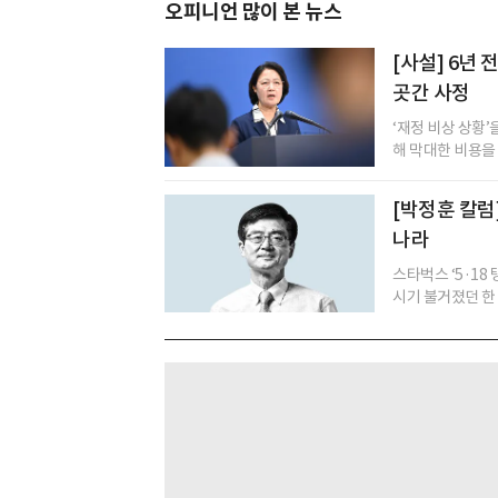
오피니언 많이 본 뉴스
[사설] 6년
곳간 사정
‘재정 비상 상황
해 막대한 비용을
[박정훈 칼럼
나라
스타벅스 ‘5·18
시기 불거졌던 한 화