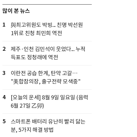
많이 본 뉴스
1
與최고위원도 박빙... 친명 박선원
1위로 친청 최민희 역전
2
제주·인천 김민석이 웃었다... 누적
득표도 정청래에 역전
3
이란전 공습 한계, 탄약 고갈…
"美합참의장, 출구전략 모색중"
4
[오늘의 운세] 8월 9일 일요일 (음력
6월 27일 乙卯)
5
스마트폰 배터리 유난히 빨리 닳는
분, 5가지 해결 방법