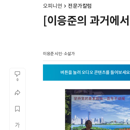
오피니언
전문가칼럼
[이응준의 과거에서 
이응준 시인·소설가
0