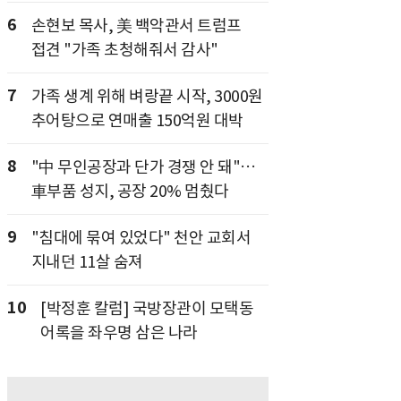
6
손현보 목사, 美 백악관서 트럼프
접견 "가족 초청해줘서 감사"
7
가족 생계 위해 벼랑끝 시작, 3000원
추어탕으로 연매출 150억원 대박
8
"中 무인공장과 단가 경쟁 안 돼"…
車부품 성지, 공장 20% 멈췄다
9
"침대에 묶여 있었다" 천안 교회서
지내던 11살 숨져
10
[박정훈 칼럼] 국방장관이 모택동
어록을 좌우명 삼은 나라