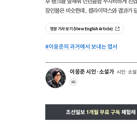
후 탱크를 앞세워 인민들을 무자비하게 진압
장인물은 비슷한데, 클라이막스와 결과가 
영문 기사 보기 (View English Article)
#
이응준의 과거에서 보내는 엽서
이응준 시인·소설가
시인·소설