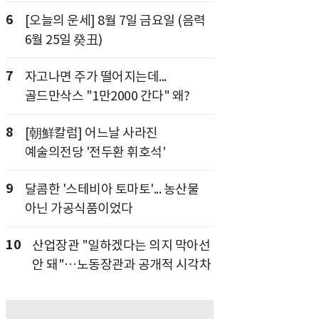
6
[오늘의 운세] 8월 7일 금요일 (음력
6월 25일 癸丑)
7
자고나면 주가 떨어지는데...
골드만삭스 "1만2000 간다" 왜?
8
[朝鮮칼럼] 어느날 사라진
예술의전당 '전두환 휘호석'
9
달콤한 '스테비아 토마토'... 농산물
아닌 가공식품이었다
10
산업장관 "일하겠다는 의지 막아선
안 돼"…노동장관과 공개적 시각차