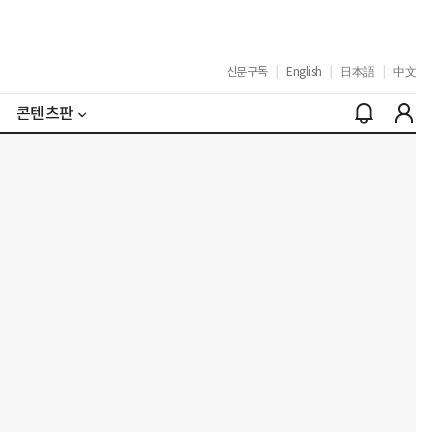
신문구독
|
English
|
日本語
|
中文
콘텐츠판