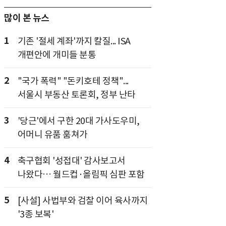
많이 본 뉴스
1
기존 '절세 계좌'까지 칼질... ISA
개편안에 개미들 분통
2
"국가 폭력" "돈키호테 정책"...
서울시 부동산 토론회, 정부 난타
3
'당근'에서 구한 20대 가사도우미,
어머니 유품 훔쳐가
4
축구협회 '성접대' 감사보고서
나왔다… 월드컵·올림픽 심판 포함
5
[사설] 사법부와 검찰 이어 육사까지
'3종 보복'