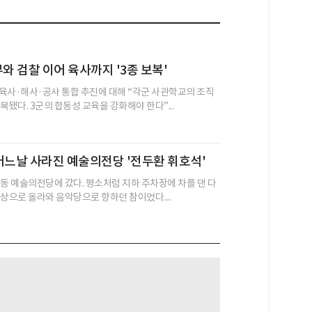
부와 검찰 이어 육사까지 '3종 보복'
육사·해사·공사 통합 추진에 대해 “각군 사관학교의 조직
복됐다. 3군의 합동성 교육을 강화해야 한다”...
어느날 사라진 예술의전당 '전두환 휘호석'
초동 예술의전당에 갔다. 평소처럼 지하 주차장에 차를 댄 다
상으로 올라와 음악당으로 향하던 참이었다....