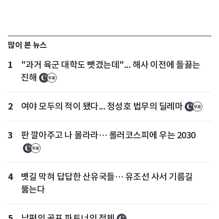
많이 본 뉴스
1
"과거 육군 대학도 뺏겼는데"... 해사 이전에 들끓는
진해
2
여야 모두의 적이 됐다... 정성호 법무의 딜레마
3
판 깔아주고 나 몰라라… 롤러코스피에 우는 2030
4
뱃길 막혀 답답한 산유국들… 유조선 사서 기름길
뚫는다
5
남편의 골프 파트너의 정체