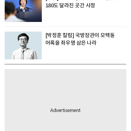
180도 달라진 곳간 사정
[박정훈 칼럼] 국방장관이 모택동
어록을 좌우명 삼은 나라