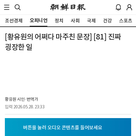
오피니언
조선경제
정치
사회
국제
건강
스포츠
[황유원의 어쩌다 마주친 문장] [81] 진짜
굉장한 일
황유원 시인·번역가
입력
2026.05.28. 23:33