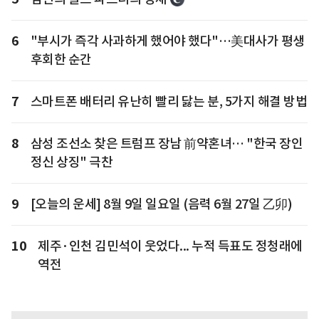
6
"부시가 즉각 사과하게 했어야 했다"…美대사가 평생
후회한 순간
7
스마트폰 배터리 유난히 빨리 닳는 분, 5가지 해결 방법
8
삼성 조선소 찾은 트럼프 장남 前약혼녀… "한국 장인
정신 상징" 극찬
9
[오늘의 운세] 8월 9일 일요일 (음력 6월 27일 乙卯)
10
제주·인천 김민석이 웃었다... 누적 득표도 정청래에
역전