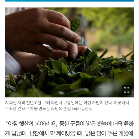
지리산 자락 천년고찰 구례 화엄사 구층암에는 야생 차밭이 있다. 이곳에서
수확한 잎으로 차를 만드는 스님의 손길 /국가유산청
“아침 햇살이 피어날 때, 둥실 구름이 맑은 하늘에 더욱 환하
게 빛날때, 낮잠에서 막 깨어났을 때, 밝은 달이 푸른 개울에