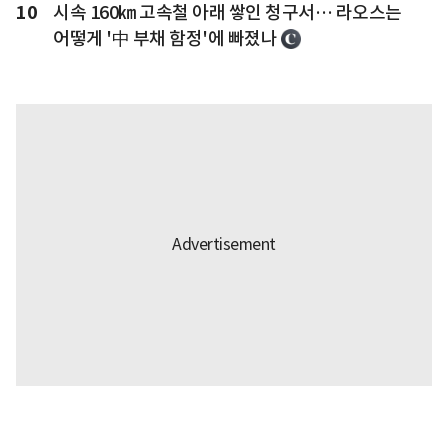
10
시속 160㎞ 고속철 아래 쌓인 청구서… 라오스는
어떻게 '中 부채 함정'에 빠졌나