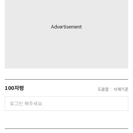
100자평
도움말
삭제기준