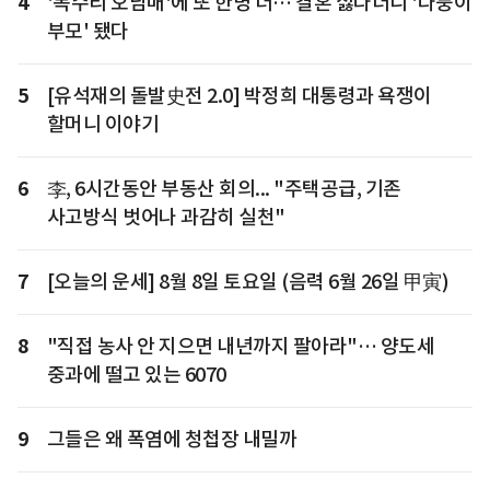
4
'독수리 오남매'에 또 한명 더… 결혼 싫다더니 '다둥이
부모' 됐다
5
[유석재의 돌발史전 2.0] 박정희 대통령과 욕쟁이
할머니 이야기
6
李, 6시간동안 부동산 회의... "주택공급, 기존
사고방식 벗어나 과감히 실천"
7
[오늘의 운세] 8월 8일 토요일 (음력 6월 26일 甲寅)
8
"직접 농사 안 지으면 내년까지 팔아라"… 양도세
중과에 떨고 있는 6070
9
그들은 왜 폭염에 청첩장 내밀까