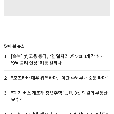
많이 본 뉴스
1
[속보] 美 고용 충격, 7월 일자리 2만3000개 감소…
'9월 금리 인상' 제동 걸리나
2
"모즈타바 매우 위독하다... 이란 수뇌부내 소문 파다"
3
"폐기 버스 개조해 청년주택"... 與 3선 의원의 부동산
묘수?