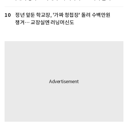
10
정년 앞둔 학교장, '가짜 청첩장' 돌려 수백만원
챙겨… 교장실엔 러닝머신도