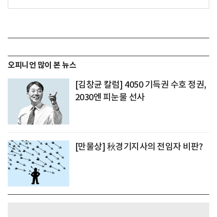
오피니언 많이 본 뉴스
[김창균 칼럼] 4050 기득권 수호 정권,
2030엔 피눈물 선사
[만물상] 秋경기지사의 전임자 비판?