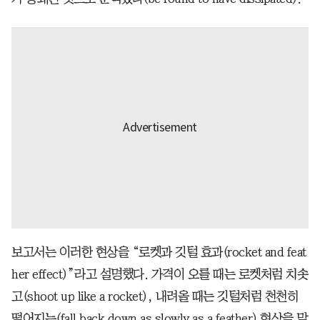
보고서는 이러한 현상을 “로켓과 깃털 효과(rocket and feat
her effect)”라고 설명했다. 가격이 오를 때는 로켓처럼 치솟
고(shoot up like a rocket), 내려올 때는 깃털처럼 천천히
떨어지는(fall back down as slowly as a feather) 현상을 말