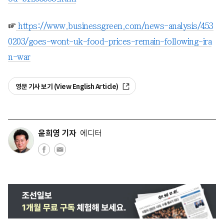
☞
https://www.businessgreen.com/news-analysis/453
0203/goes-wont-uk-food-prices-remain-following-ira
n-war
영문 기사 보기 (View English Article)
윤희영 기자
에디터