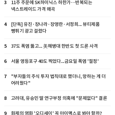
3
11주 주문에 SK하이닉스 하한가…반복되는
넥스트레이드 가격 왜곡
4
[단독] 유진·장나라·장영란·서정희... 뷰티제품
뻥튀기 광고 걸렸다
5
37도 폭염 뚫고... 美해병대 한반도 첫 드론 사격
6
서울 영등포구 40도 찍었다...금요일 폭염 '절정'
7
"부자들의 주식 투자 법칙대로 했더니, 망하는 게 더
어려웠다"
8
고려대, 유승민 딸 연구부정 의혹에 "문제없다" 결론
9
화제의 영화 '오디세이' 꼭 아이맥스로 봐야 할까?