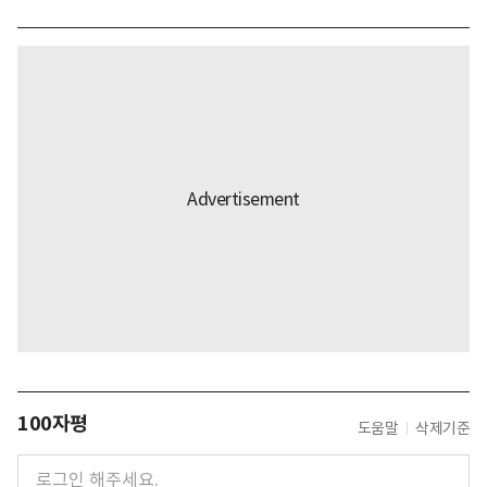
100자평
도움말
삭제기준