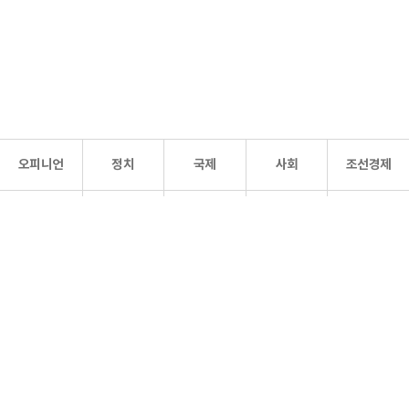
오피니언
정치
국제
사회
조선경제
문화·
조선
스포츠
건강
조선몰
연예
리더스
조선일보 공식 SNS
개인정보처리방침
사이트맵
Copyright 조선일보 All rights reserved. 무단 전재 및 재배포 금지.