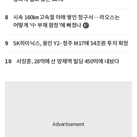
8
시속 160㎞ 고속철 아래 쌓인 청구서… 라오스는
어떻게 '中 부채 함정'에 빠졌나
9
SK하이닉스, 용인 Y2·청주 M17에 54조원 투자 확정
10
서장훈, 28억에 산 양재역 빌딩 450억에 내놨다