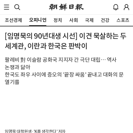
오피니언
조선경제
정치
사회
국제
건강
스포츠
[임명묵의 90년대생 시선] 이견 묵살하는 두
세계관, 이란과 한국은 판박이
팔레비 對 이슬람 공화국 지지자 간 극단 대립… 역사
논쟁과 닮아
한국도 좌우 사이에 증오의 '끝장 싸움' 끝내고 대화의 문
열기를
임명묵 대학원생·'K를 생각한다' 저자