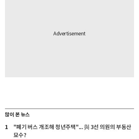
많이 본 뉴스
1
"폐기 버스 개조해 청년주택"... 與 3선 의원의 부동산
묘수?