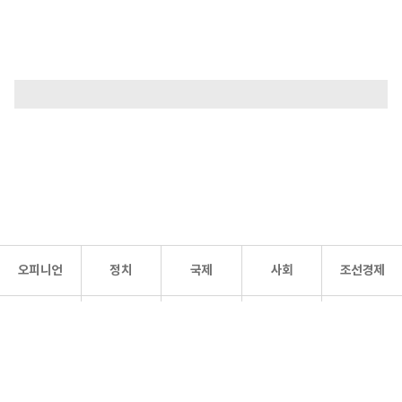
오피니언
정치
국제
사회
조선경제
문화·
조선
스포츠
건강
조선몰
연예
리더스
조선일보 공식 SNS