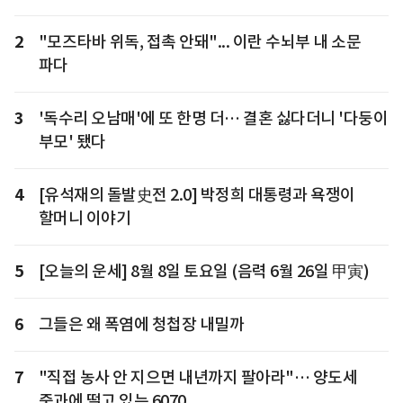
2
"모즈타바 위독, 접촉 안돼"... 이란 수뇌부 내 소문
파다
3
'독수리 오남매'에 또 한명 더… 결혼 싫다더니 '다둥이
부모' 됐다
4
[유석재의 돌발史전 2.0] 박정희 대통령과 욕쟁이
할머니 이야기
5
[오늘의 운세] 8월 8일 토요일 (음력 6월 26일 甲寅)
6
그들은 왜 폭염에 청첩장 내밀까
7
"직접 농사 안 지으면 내년까지 팔아라"… 양도세
중과에 떨고 있는 6070