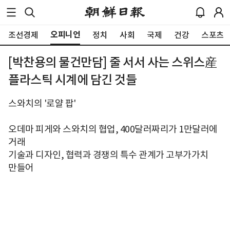
오피니언
조선경제
정치
사회
국제
건강
스포츠
[박찬용의 물건만담] 줄 서서 사는 스위스産
플라스틱 시계에 담긴 것들
스와치의 '로얄 팝'
오데마 피게와 스와치의 협업, 400달러짜리가 1만달러에
거래
기술과 디자인, 협력과 경쟁의 특수 관계가 고부가가치
만들어