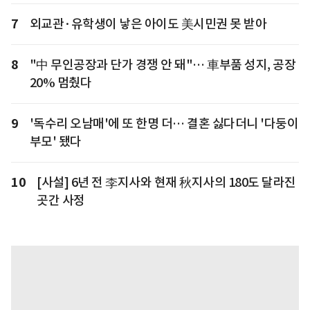
7
외교관·유학생이 낳은 아이도 美시민권 못 받아
8
"中 무인공장과 단가 경쟁 안 돼"… 車부품 성지, 공장
20% 멈췄다
9
'독수리 오남매'에 또 한명 더… 결혼 싫다더니 '다둥이
부모' 됐다
10
[사설] 6년 전 李지사와 현재 秋지사의 180도 달라진
곳간 사정