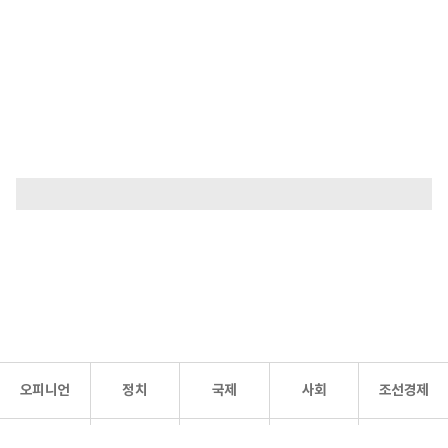
오피니언
정치
국제
사회
조선경제
문화·
조선
스포츠
건강
조선몰