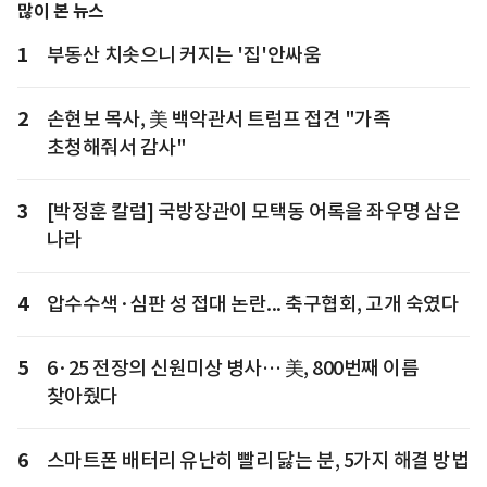
많이 본 뉴스
1
부동산 치솟으니 커지는 '집'안싸움
2
손현보 목사, 美 백악관서 트럼프 접견 "가족
초청해줘서 감사"
3
[박정훈 칼럼] 국방장관이 모택동 어록을 좌우명 삼은
나라
4
압수수색·심판 성 접대 논란... 축구협회, 고개 숙였다
5
6·25 전장의 신원미상 병사… 美, 800번째 이름
찾아줬다
6
스마트폰 배터리 유난히 빨리 닳는 분, 5가지 해결 방법