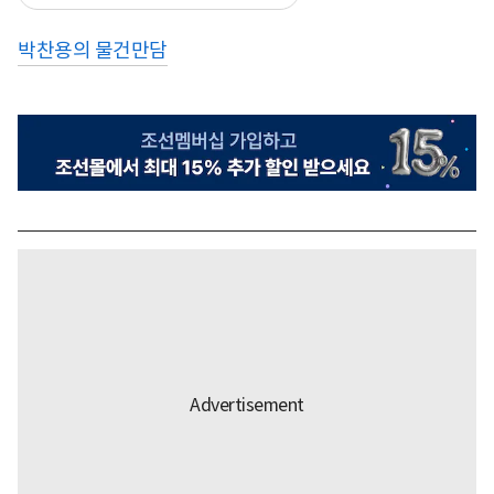
박찬용의 물건만담