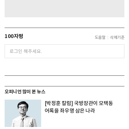
100자평
도움말
삭제기준
오피니언 많이 본 뉴스
[박정훈 칼럼] 국방장관이 모택동
어록을 좌우명 삼은 나라