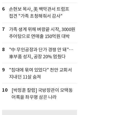
6
손현보 목사, 美 백악관서 트럼프
접견 "가족 초청해줘서 감사"
7
가족 생계 위해 벼랑끝 시작, 3000원
추어탕으로 연매출 150억원 대박
8
"中 무인공장과 단가 경쟁 안 돼"…
車부품 성지, 공장 20% 멈췄다
9
"침대에 묶여 있었다" 천안 교회서
지내던 11살 숨져
10
[박정훈 칼럼] 국방장관이 모택동
어록을 좌우명 삼은 나라