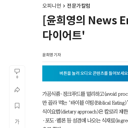
오피니언
전문가칼럼
[윤희영의 News E
다이어트'
윤희영 기자
0
가공식품·정크푸드를 멀리하고(avoid proces
만 골라 먹는 ‘바이블 이팅(Biblical Eating)
식이요법(dietary approach)은 칼로
·포도·멜론 등 성경에 나오는 식재료(ingredient