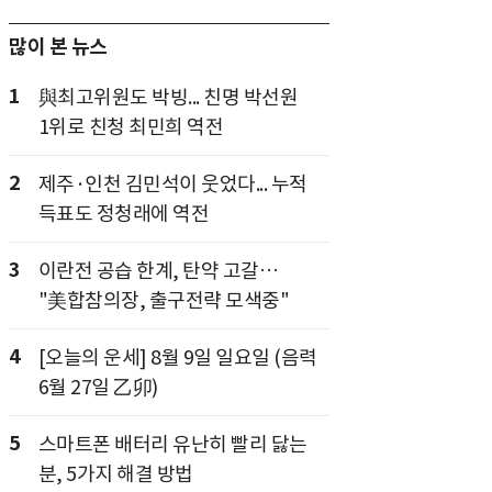
많이 본 뉴스
1
與최고위원도 박빙... 친명 박선원
1위로 친청 최민희 역전
2
제주·인천 김민석이 웃었다... 누적
득표도 정청래에 역전
3
이란전 공습 한계, 탄약 고갈…
"美합참의장, 출구전략 모색중"
4
[오늘의 운세] 8월 9일 일요일 (음력
6월 27일 乙卯)
5
스마트폰 배터리 유난히 빨리 닳는
분, 5가지 해결 방법