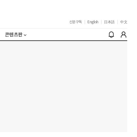
신문구독
|
English
|
日本語
|
中文
콘텐츠판