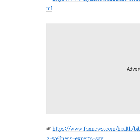
ml
☞
https://www.foxnews.com/health/bib
g-wellness-experts-say