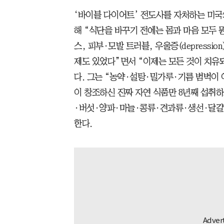
‘바이블 다이어트’ 전도사를 자처하는 미
해 “식단을 바꾸기 전에는 몸과 마음 모두 
스, 피부·모발 트러블, 우울증(depression), 대
제도 있었다”면서 “이제는 모든 것이 치유돼 자
다. 그는 “농약·설탕·밀가루·기름 범벅이 아닌(be 
이 창조하신 진짜 자연 식품만 8년째 섭취
·버섯·양파·마늘·콩류·견과류·생선·달걀
한다.