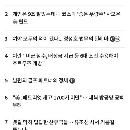
2
개인은 9조 팔았는데… 코스닥 '숨은 우량주' 사모은
美 펀드
3
여야 모두의 적이 됐다... 정성호 법무의 딜레마
4
이란 "미군 철수, 배상금 지급 등 6대 조건 수용해야
호르무즈 개방"
5
남편의 골프 파트너의 정체
6
"美, 패트리엇 재고 1700기 미만"… 대북 방공망 공백
우려
7
뱃길 막혀 답답한 산유국들… 유조선 사서 기름길
뚫는다