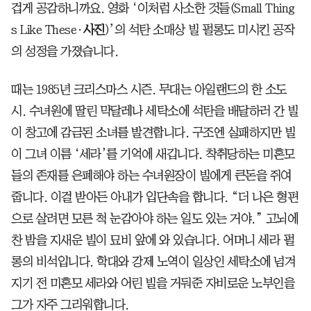
겁게 공감하니까요. 영화 ‘이처럼 사소한 것들(Small Thing
s Like These·
사진
)’의 석탄 소매상 빌 펄롱도 미시킨 공작
의 성정을 가졌습니다.
때는 1985년 크리스마스 시즌. 무대는 아일랜드의 한 소도
시. 수녀원에 딸린 막달레나 세탁소에 석탄을 배달하러 간 빌
이 창고에 감금된 소녀를 발견합니다. 구조엔 실패하지만 빌
이 그녀 이름 ‘세라’를 기억에 새깁니다. 착취당하는 미혼모
들의 존재를 은폐해야 하는 수녀원장이 빌에게 큰돈을 쥐여
줍니다. 이걸 받아든 아내가 입단속을 합니다. “더 나은 형편
으로 살려면 모른 척 눈감아야 하는 일도 있는 거야.” 고뇌에
찬 밤을 지새운 빌이 묘비 앞에 와 있습니다. 어머니 세라 펄
롱의 비석입니다. 학대와 강제 노역이 일상인 세탁소에 넘겨
지기 전 미혼모 세라와 어린 빌을 거둬준 자비로운 노부인을
그가 자주 그리워합니다.