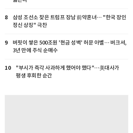
8
삼성 조선소 찾은 트럼프 장남 前약혼녀… "한국 장인
정신 상징" 극찬
9
버핏이 쌓은 500조원 '현금 성벽' 허문 아벨… 버크셔,
3년 만에 주식 순매수
10
"부시가 즉각 사과하게 했어야 했다"…美대사가
평생 후회한 순간