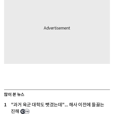
많이 본 뉴스
1
"과거 육군 대학도 뺏겼는데"... 해사 이전에 들끓는
진해