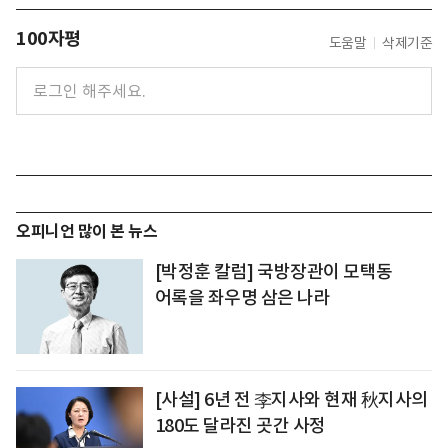
100자평
도움말
삭제기준
오피니언 많이 본 뉴스
[박정훈 칼럼] 국방장관이 모택동
어록을 좌우명 삼은 나라
[사설] 6년 전 李지사와 현재 秋지사의
180도 달라진 곳간 사정