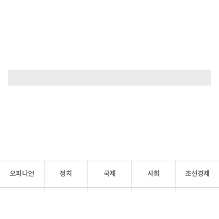
오피니언
정치
국제
사회
조선경제
문화·
조선
스포츠
건강
조선몰
연예
리더스