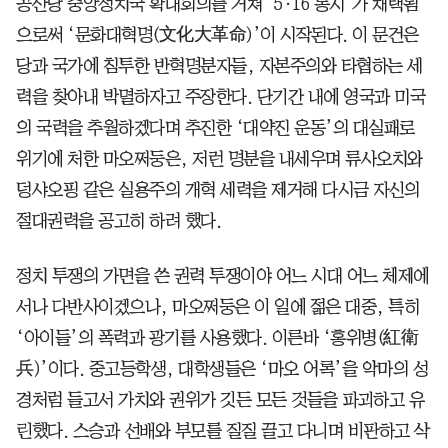
공산당 중앙정치국 확대회의를 거쳐 ‘5·16 통지’가 채택됨
으로써 ‘문화대혁명(文化大革命)’이 시작된다. 이 문건은
당과 국가에 침투한 반혁명분자들, 자본주의와 타협하는 세
력을 찾아내 박멸하자고 주장한다. 단기간 내에 영국과 미국
의 국력을 추월하겠다며 추진한 ‘대약진 운동’의 대실패로
위기에 처한 마오쩌둥은, 저런 명분을 내세우며 류사오치와
덩샤오핑 같은 실용주의 개혁 세력을 제거해 다시금 자신의
절대권력을 공고히 하려 했다.
정치 투쟁의 가면을 쓴 권력 투쟁이야 어느 시대 어느 체제에
서나 다반사이겠으나, 마오쩌둥은 이 일에 젊은 대중, 특히
‘아이들’의 폭력과 광기를 사용했다. 이른바 ‘홍위병(紅衛
兵)’이다. 중고등학생, 대학생들은 ‘마오 어록’을 악마의 성
경처럼 들고서 가치와 권위가 깃든 모든 것들을 파괴하고 유
린했다. 스승과 선배와 부모를 질질 끌고 다니며 비판하고 삭