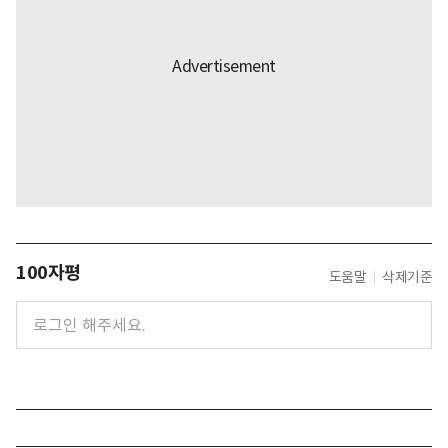
100자평
도움말
삭제기준