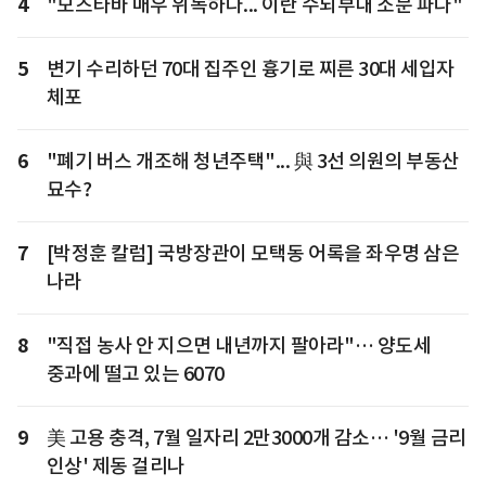
4
"모즈타바 매우 위독하다... 이란 수뇌부내 소문 파다"
5
변기 수리하던 70대 집주인 흉기로 찌른 30대 세입자
체포
6
"폐기 버스 개조해 청년주택"... 與 3선 의원의 부동산
묘수?
7
[박정훈 칼럼] 국방장관이 모택동 어록을 좌우명 삼은
나라
8
"직접 농사 안 지으면 내년까지 팔아라"… 양도세
중과에 떨고 있는 6070
9
美 고용 충격, 7월 일자리 2만3000개 감소… '9월 금리
인상' 제동 걸리나