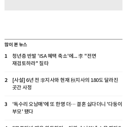
많이 본 뉴스
1
청년층 반발 'ISA 혜택 축소'에... 李 "전면
재검토하라" 질타
2
[사설] 6년 전 李지사와 현재 秋지사의 180도 달라진
곳간 사정
3
'독수리 오남매'에 또 한명 더… 결혼 싫다더니 '다둥이
부모' 됐다