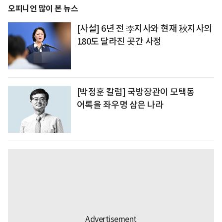
오피니언 많이 본 뉴스
[사설] 6년 전 李지사와 현재 秋지사의
180도 달라진 곳간 사정
[박정훈 칼럼] 국방장관이 모택동
어록을 좌우명 삼은 나라