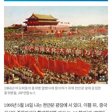
1966년 마오쩌둥의 홍위병 열병식에 참석하기 위해 천안문 앞에 운집한
홍위병들. /AP연합뉴스
1966년 5월 14일 나는 천안문 광장에 서 있다. 이틀 뒤, 중국