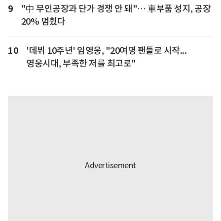
9
"中 무인공장과 단가 경쟁 안 돼"… 車부품 성지, 공장
20% 멈췄다
10
'데뷔 10주년' 임영웅, "20여명 팬들로 시작...
영웅시대, 부족한 저를 최고로"