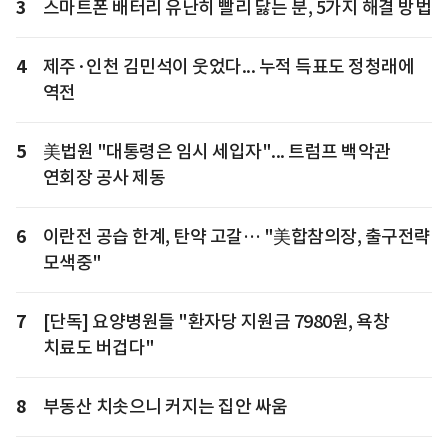
3
스마트폰 배터리 유난히 빨리 닳는 분, 5가지 해결 방법
4
제주·인천 김민석이 웃었다... 누적 득표도 정청래에
역전
5
美법원 "대통령은 임시 세입자"... 트럼프 백악관
연회장 공사 제동
6
이란전 공습 한계, 탄약 고갈… "美합참의장, 출구전략
모색중"
7
[단독] 요양병원들 "환자당 지원금 7980원, 욕창
치료도 버겁다"
8
부동산 치솟으니 커지는 집안 싸움