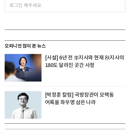
오피니언 많이 본 뉴스
[사설] 6년 전 李지사와 현재 秋지사의
180도 달라진 곳간 사정
[박정훈 칼럼] 국방장관이 모택동
어록을 좌우명 삼은 나라