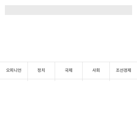
오피니언
정치
국제
사회
조선경제
문화·
조선
스포츠
건강
조선몰
연예
리더스
조선일보 공식 SNS
개인정보처리방침
사이트맵