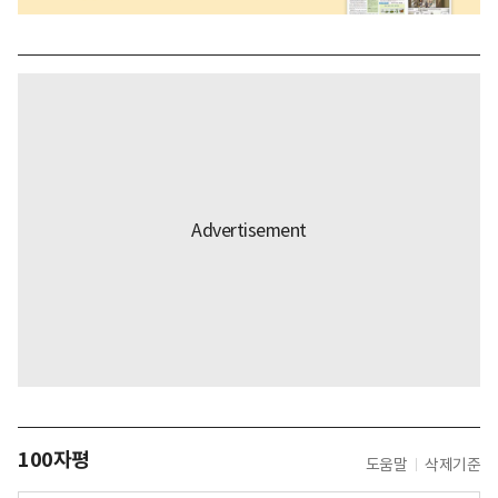
100자평
도움말
삭제기준