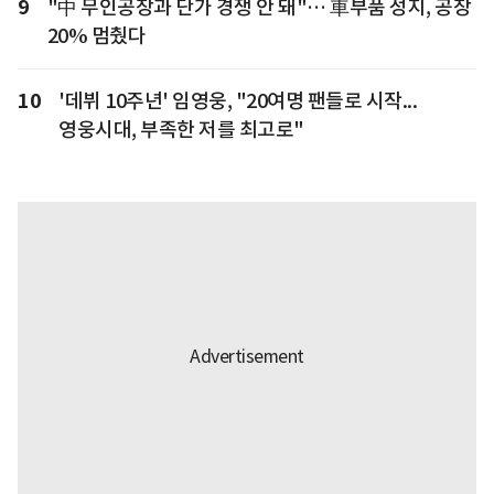
9
"中 무인공장과 단가 경쟁 안 돼"… 車부품 성지, 공장
20% 멈췄다
10
'데뷔 10주년' 임영웅, "20여명 팬들로 시작...
영웅시대, 부족한 저를 최고로"