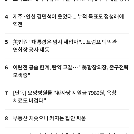
4
제주·인천 김민석이 웃었다... 누적 득표도 정청래에
역전
5
美법원 "대통령은 임시 세입자"... 트럼프 백악관
연회장 공사 제동
6
이란전 공습 한계, 탄약 고갈… "美합참의장, 출구전략
모색중"
7
[단독] 요양병원들 "환자당 지원금 7980원, 욕창
치료도 버겁다"
8
부동산 치솟으니 커지는 집안 싸움