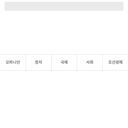
오피니언
정치
국제
사회
조선경제
문화·
조선
스포츠
건강
조선몰
연예
리더스
조선일보 공식 SNS
개인정보처리방침
사이트맵