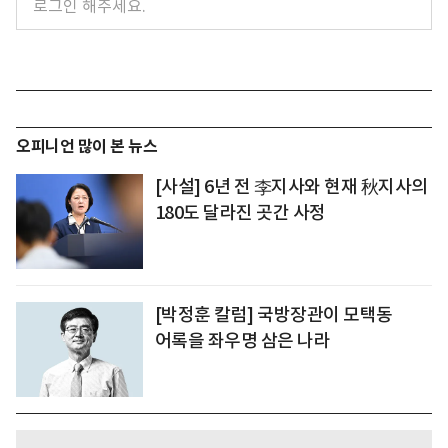
오피니언 많이 본 뉴스
[사설] 6년 전 李지사와 현재 秋지사의
180도 달라진 곳간 사정
[박정훈 칼럼] 국방장관이 모택동
어록을 좌우명 삼은 나라