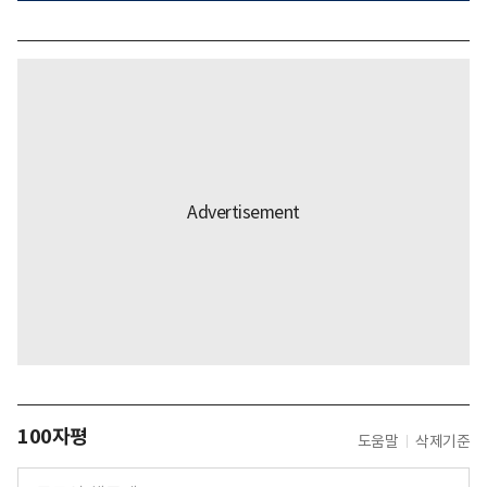
100자평
도움말
삭제기준