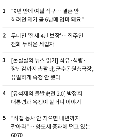
1
"9년 만에 여덟 식구… 결혼 안
하려던 제가 곧 6남매 엄마 돼요"
2
무너진 '전세 4년 보장'… 집주인
전화 두려운 세입자
3
[논설실의 뉴스 읽기] 석유·식량·
장난감까지 총괄 北 군수동원총국장,
유일하게 숙청 안 됐다
4
[유석재의 돌발史전 2.0] 박정희
대통령과 욕쟁이 할머니 이야기
5
"직접 농사 안 지으면 내년까지
팔아라"… 양도세 중과에 떨고 있는
6070