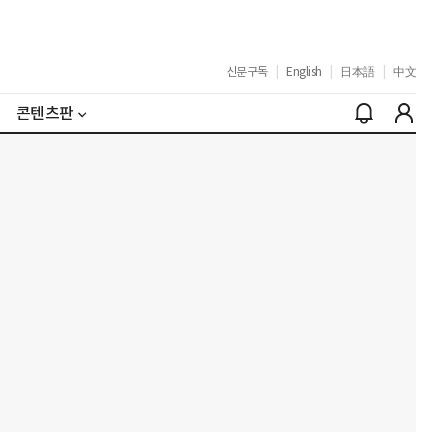
신문구독
|
English
|
日本語
|
中文
콘텐츠판