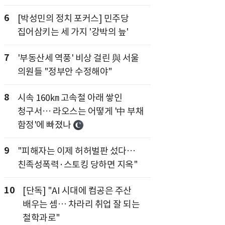
6
[박성민의 정치 포커스] 민주당
집어삼키는 세 가지 '강박의 늪'
7
'부동산세 역풍' 비상 걸린 與 서울
의원들 "정부안 수정해야"
8
시속 160㎞ 고속철 아래 쌓인
청구서… 라오스는 어떻게 '中 부채
함정'에 빠졌나
9
"피해자는 이제 허허벌판 섰다…
친족성폭력·스토킹 당하면 지옥"
10
[단독] "AI 시대에 컴공은 주산
배우는 셈… 차라리 취업 잘 되는
철학과로"