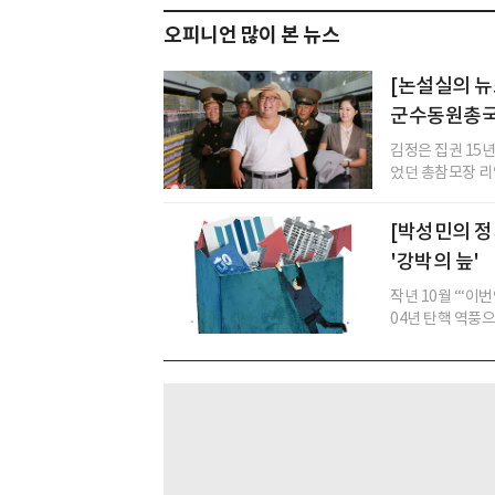
오피니언 많이 본 뉴스
[논설실의 뉴
군수동원총국장
김정은 집권 15년
었던 총참모장 리영
[박성민의 정
'강박의 늪'
작년 10월 ‘“이
04년 탄핵 역풍으