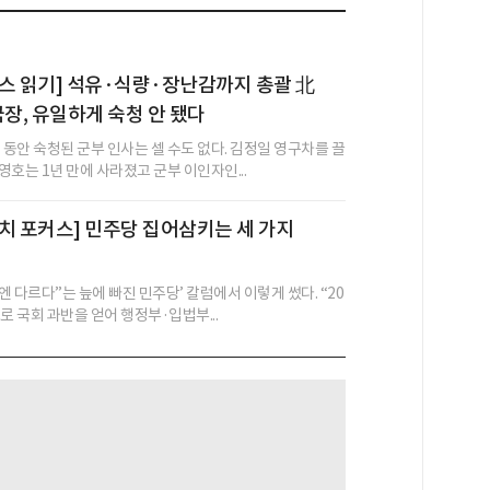
스 읽기] 석유·식량·장난감까지 총괄 北
, 유일하게 숙청 안 됐다
 동안 숙청된 군부 인사는 셀 수도 없다. 김정일 영구차를 끌
호는 1년 만에 사라졌고 군부 이인자인...
치 포커스] 민주당 집어삼키는 세 가지
번엔 다르다”는 늪에 빠진 민주당’ 칼럼에서 이렇게 썼다. “20
로 국회 과반을 얻어 행정부·입법부...