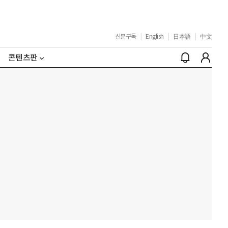
신문구독
|
English
|
日本語
|
中文
콘텐츠판