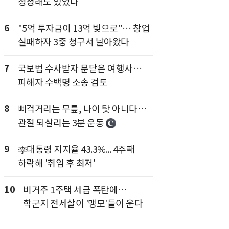
정청래도 있었다
6
"5억 투자금이 13억 빚으로"… 창업
실패하자 3중 청구서 날아왔다
7
국보법 수사받자 문닫은 여행사…
피해자 수백명 소송 검토
8
삐걱거리는 무릎, 나이 탓 아니다…
관절 되살리는 3분 운동
9
李대통령 지지율 43.3%... 4주째
하락해 '취임 후 최저'
10
비거주 1주택 세금 폭탄에…
학군지 전세살이 '맹모'들이 운다