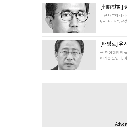
[朝鮮칼럼] 
북한 내부에서 세
6일 조국해방전쟁 
[태평로] 유
올 초 이해찬 전
야기를 들었다. 이