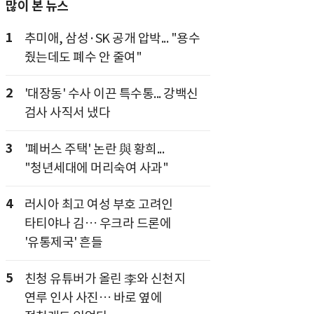
많이 본 뉴스
1
추미애, 삼성·SK 공개 압박... "용수
줬는데도 폐수 안 줄여"
2
'대장동' 수사 이끈 특수통... 강백신
검사 사직서 냈다
3
'폐버스 주택' 논란 與 황희...
"청년세대에 머리숙여 사과"
4
러시아 최고 여성 부호 고려인
타티야나 김… 우크라 드론에
'유통제국' 흔들
5
친청 유튜버가 올린 李와 신천지
연루 인사 사진… 바로 옆에