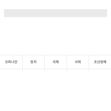
오피니언
정치
국제
사회
조선경제
문화·
조선
스포츠
건강
조선몰
연예
리더스
조선일보 공식 SNS