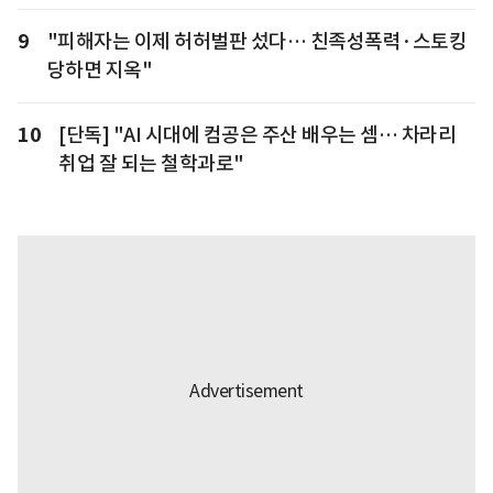
9
"피해자는 이제 허허벌판 섰다… 친족성폭력·스토킹
당하면 지옥"
10
[단독] "AI 시대에 컴공은 주산 배우는 셈… 차라리
취업 잘 되는 철학과로"