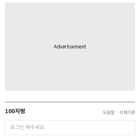
100자평
도움말
삭제기준