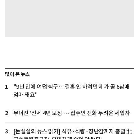
많이 본 뉴스
1
"9년 만에 여덟 식구… 결혼 안 하려던 제가 곧 6남매
엄마 돼요"
2
무너진 '전세 4년 보장'… 집주인 전화 두려운 세입자
3
[논설실의 뉴스 읽기] 석유·식량·장난감까지 총괄 北