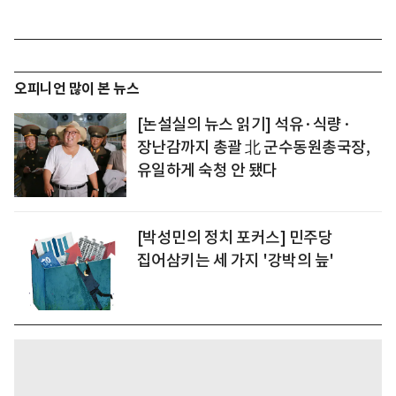
오피니언 많이 본 뉴스
[논설실의 뉴스 읽기] 석유·식량·
장난감까지 총괄 北 군수동원총국장,
유일하게 숙청 안 됐다
[박성민의 정치 포커스] 민주당
집어삼키는 세 가지 '강박의 늪'