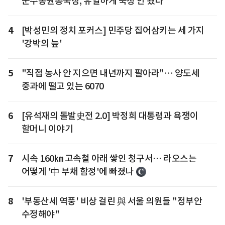
군수동원총국장, 유일하게 숙청 안 됐다
4
[박성민의 정치 포커스] 민주당 집어삼키는 세 가지
'강박의 늪'
5
"직접 농사 안 지으면 내년까지 팔아라"… 양도세
중과에 떨고 있는 6070
6
[유석재의 돌발史전 2.0] 박정희 대통령과 욕쟁이
할머니 이야기
7
시속 160㎞ 고속철 아래 쌓인 청구서… 라오스는
어떻게 '中 부채 함정'에 빠졌나
8
'부동산세 역풍' 비상 걸린 與 서울 의원들 "정부안
수정해야"