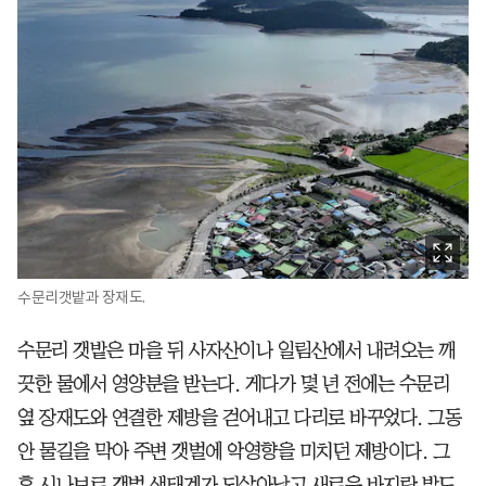
수문리갯밭과 장재도.
수문리 갯밭은 마을 뒤 사자산이나 일림산에서 내려오는 깨
끗한 물에서 영양분을 받는다. 게다가 몇 년 전에는 수문리
옆 장재도와 연결한 제방을 걷어내고 다리로 바꾸었다. 그동
안 물길을 막아 주변 갯벌에 악영향을 미치던 제방이다. 그
후 시나브로 갯벌 생태계가 되살아났고 새로운 바지락 밭도