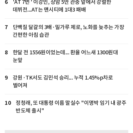
6
'AT 7번 ' 이강인, 상암 5만 관중 앞에서 강렬한
데뷔전...AT는 맨시티에 1대3 패배
7
단백질 달걀의 3배·밀가루 제로, 노화를 늦추는 가장
간편한 아침 습관
8
한달 전 1556원이었는데... 환율 어느새 1300원대
눈앞
9
강원·TK서도 김민석 승리... 누적 1.45%p차로
벌어져
10
정청래, 또 대통령 이름 말실수 "이명박 임기 내 광주
반도체 출시"