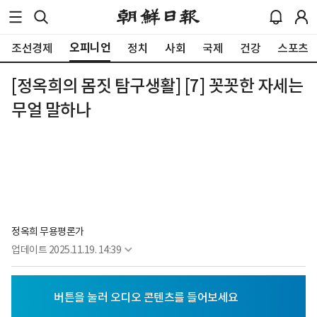
오피니언
조선경제
정치
사회
국제
건강
스포츠
[정옥희의 몸짓 탐구생활] [7] 꼿꼿한 자세는
무얼 말하나
정옥희 무용평론가
업데이트
2025.11.19. 14:39