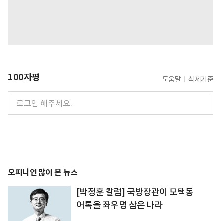
100자평
도움말
삭제기준
오피니언 많이 본 뉴스
[박정훈 칼럼] 국방장관이 모택동
어록을 좌우명 삼은 나라