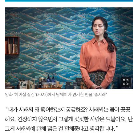
영화 '헤어질 결심'(2022)에서 탕웨이가 연기한 인물 '송서래'
“내가 서래씨 왜 좋아하는지 궁금하죠? 서래씨는 몸이 꼿꼿
해요. 긴장하지 않으면서 그렇게 꼿꼿한 사람은 드물어요. 난
그게 서래씨에 관해 많은 걸 말해준다고 생각합니다.”