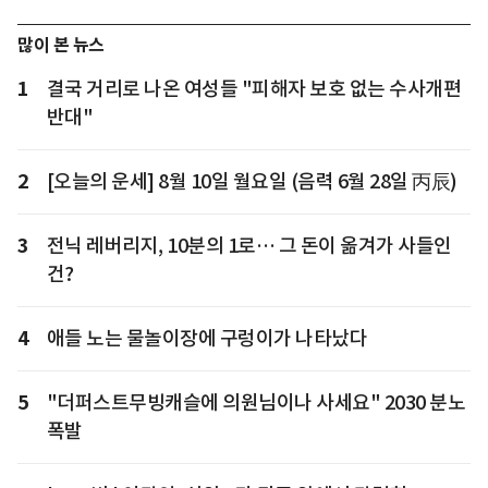
많이 본 뉴스
1
결국 거리로 나온 여성들 "피해자 보호 없는 수사개편
반대"
2
[오늘의 운세] 8월 10일 월요일 (음력 6월 28일 丙辰)
3
전닉 레버리지, 10분의 1로… 그 돈이 옮겨가 사들인
건?
4
애들 노는 물놀이장에 구렁이가 나타났다
5
"더퍼스트무빙캐슬에 의원님이나 사세요" 2030 분노
폭발