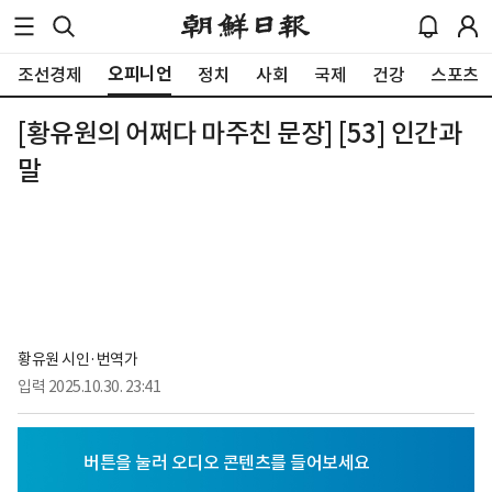
오피니언
조선경제
정치
사회
국제
건강
스포츠
[황유원의 어쩌다 마주친 문장] [53] 인간과
말
황유원 시인·번역가
입력
2025.10.30. 23:41