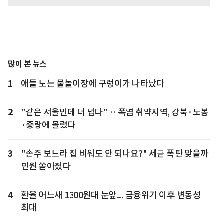
많이 본 뉴스
1
애들 노는 물놀이장에 구렁이가 나타났다
2
"같은 서울인데 더 덥다"… 폭염 취약지역, 강북·도봉
·중랑에 몰렸다
3
"손주 보느라 집 비워도 안 되나요?" 세금 폭탄 맞을까
민원 쏟아졌다
4
환율 어느새 1300원대 눈앞... 금융위기 이후 변동성
최대