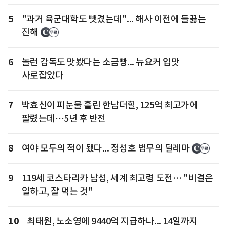
5
"과거 육군대학도 뺏겼는데"... 해사 이전에 들끓는
진해
6
놀런 감독도 맛봤다는 소금빵... 뉴요커 입맛
사로잡았다
7
박효신이 피눈물 흘린 한남더힐, 125억 최고가에
팔렸는데…5년 후 반전
8
여야 모두의 적이 됐다... 정성호 법무의 딜레마
9
119세 코스타리카 남성, 세계 최고령 도전… "비결은
일하고, 잘 먹는 것"
10
최태원, 노소영에 9440억 지급하나... 14일까지