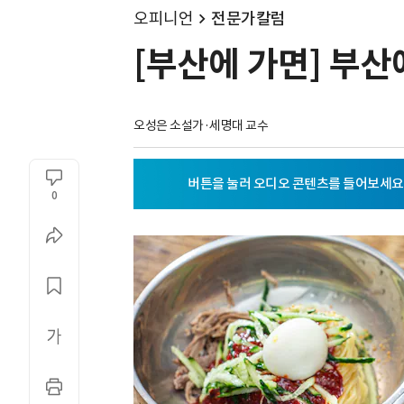
오피니언
전문가칼럼
[부산에 가면] 부산
오성은 소설가·세명대 교수
0