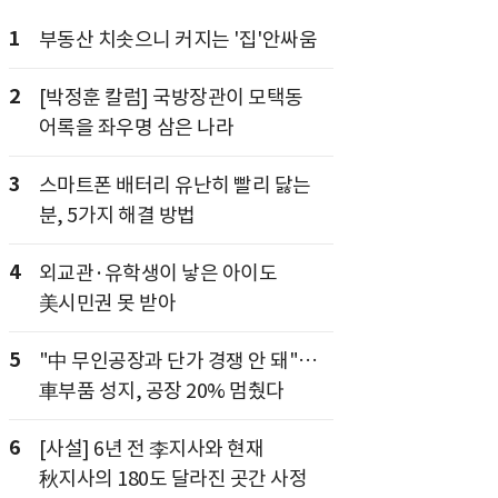
1
부동산 치솟으니 커지는 '집'안싸움
2
[박정훈 칼럼] 국방장관이 모택동
어록을 좌우명 삼은 나라
3
스마트폰 배터리 유난히 빨리 닳는
분, 5가지 해결 방법
4
외교관·유학생이 낳은 아이도
美시민권 못 받아
5
"中 무인공장과 단가 경쟁 안 돼"…
車부품 성지, 공장 20% 멈췄다
6
[사설] 6년 전 李지사와 현재
秋지사의 180도 달라진 곳간 사정