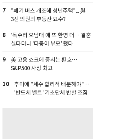
7
"폐기 버스 개조해 청년주택"... 與
3선 의원의 부동산 묘수?
8
'독수리 오남매'에 또 한명 더… 결혼
싫다더니 '다둥이 부모' 됐다
9
美 고용 쇼크에 증시는 환호…
S&P500 사상 최고
10
추미애 "세수 합리적 배분해야"…
'반도체 벨트' 기초단체 반발 조짐