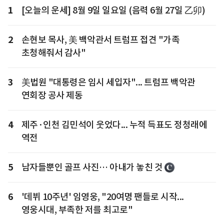
1
[오늘의 운세] 8월 9일 일요일 (음력 6월 27일 乙卯)
2
손현보 목사, 美 백악관서 트럼프 접견 "가족
초청해줘서 감사"
3
美법원 "대통령은 임시 세입자"... 트럼프 백악관
연회장 공사 제동
4
제주·인천 김민석이 웃었다... 누적 득표도 정청래에
역전
5
남자들뿐인 골프 사진… 아내가 놓친 것
6
'데뷔 10주년' 임영웅, "20여명 팬들로 시작...
영웅시대, 부족한 저를 최고로"