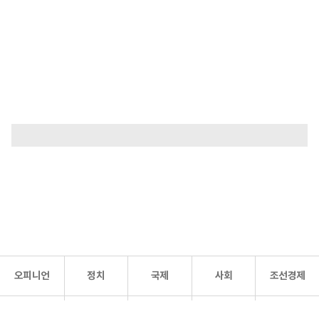
오피니언
정치
국제
사회
조선경제
문화·
조선
스포츠
건강
조선몰