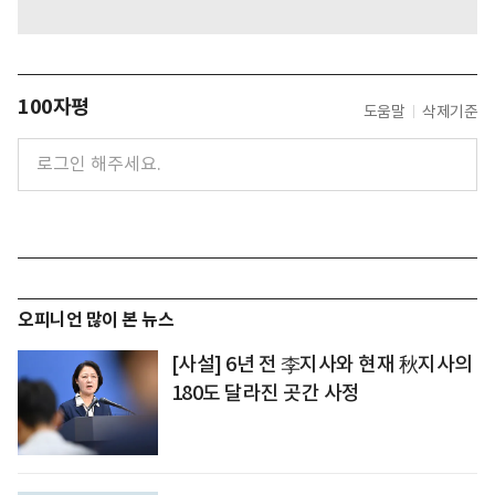
100자평
도움말
삭제기준
오피니언 많이 본 뉴스
[사설] 6년 전 李지사와 현재 秋지사의
180도 달라진 곳간 사정