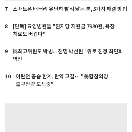
7
스마트폰 배터리 유난히 빨리 닳는 분, 5가지 해결 방법
8
[단독] 요양병원들 "환자당 지원금 7980원, 욕창
치료도 버겁다"
9
與최고위원도 박빙... 친명 박선원 1위로 친청 최민희
역전
10
이란전 공습 한계, 탄약 고갈… "美합참의장,
출구전략 모색중"