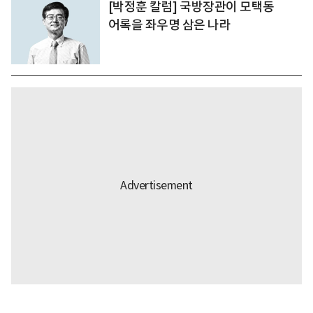
[박정훈 칼럼] 국방장관이 모택동
어록을 좌우명 삼은 나라