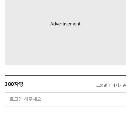
100자평
도움말
삭제기준