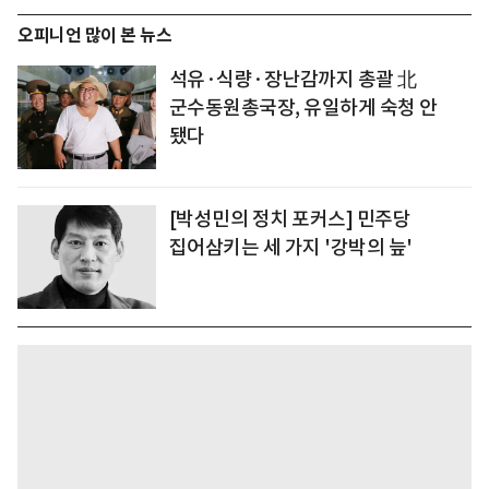
오피니언 많이 본 뉴스
석유·식량·장난감까지 총괄 北
군수동원총국장, 유일하게 숙청 안
됐다
[박성민의 정치 포커스] 민주당
집어삼키는 세 가지 '강박의 늪'