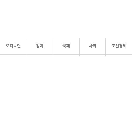
오피니언
정치
국제
사회
조선경제
문화·
조선
스포츠
건강
조선몰
연예
리더스
조선일보 공식 SNS
개인정보처리방침
사이트맵
Copyright 조선일보 All rights reserved. 무단 전재 및 재배포 금지.