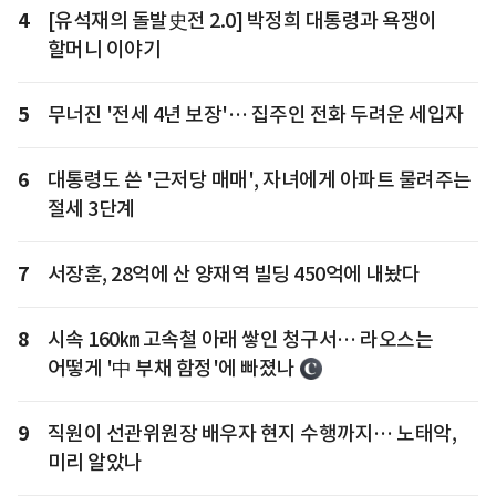
4
[유석재의 돌발史전 2.0] 박정희 대통령과 욕쟁이
할머니 이야기
5
무너진 '전세 4년 보장'… 집주인 전화 두려운 세입자
6
대통령도 쓴 '근저당 매매', 자녀에게 아파트 물려주는
절세 3단계
7
서장훈, 28억에 산 양재역 빌딩 450억에 내놨다
8
시속 160㎞ 고속철 아래 쌓인 청구서… 라오스는
어떻게 '中 부채 함정'에 빠졌나
9
직원이 선관위원장 배우자 현지 수행까지… 노태악,
미리 알았나