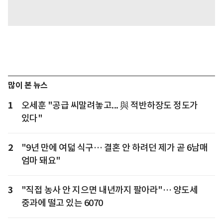
많이 본 뉴스
1
오세훈 "공급 씨말려놓고... 與 적반하장도 정도가
있다"
2
"9년 만에 여덟 식구… 결혼 안 하려던 제가 곧 6남매
엄마 돼요"
3
"직접 농사 안 지으면 내년까지 팔아라"… 양도세
중과에 떨고 있는 6070