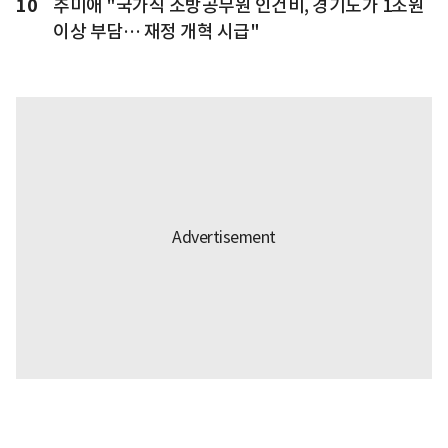
10
추미애 "국가직 소방공무원 인건비, 경기도가 1조원
이상 부담… 재정 개혁 시급"