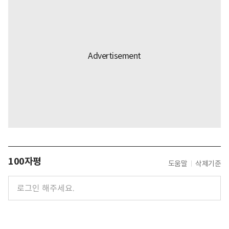
100자평
도움말
삭제기준