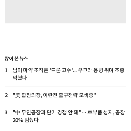
많이 본 뉴스
1
남미 마약 조직은 '드론 고수'... 우크라 용병 뛰며 조종
익혔다
2
"美 합참의장, 이란전 출구전략 모색중"
3
"中 무인공장과 단가 경쟁 안 돼"… 車부품 성지, 공장
20% 멈췄다