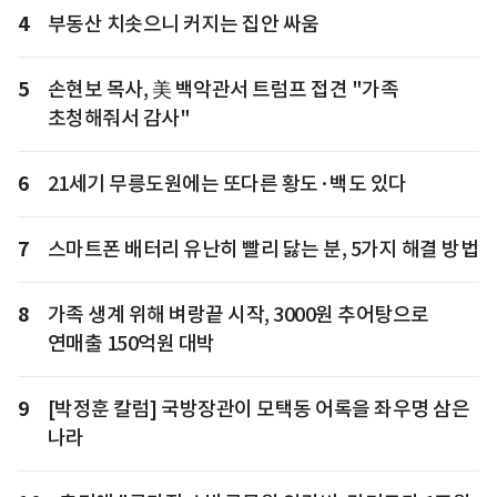
4
부동산 치솟으니 커지는 집안 싸움
5
손현보 목사, 美 백악관서 트럼프 접견 "가족
초청해줘서 감사"
6
21세기 무릉도원에는 또다른 황도·백도 있다
7
스마트폰 배터리 유난히 빨리 닳는 분, 5가지 해결 방법
8
가족 생계 위해 벼랑끝 시작, 3000원 추어탕으로
연매출 150억원 대박
9
[박정훈 칼럼] 국방장관이 모택동 어록을 좌우명 삼은
나라