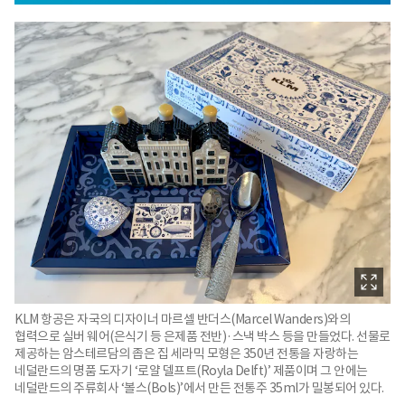
KLM 항공은 자국의 디자이너 마르셀 반더스(Marcel Wanders)와의
협력으로 실버 웨어(은식기 등 은제품 전반)·스낵 박스 등을 만들었다. 선물로
제공하는 암스테르담의 좁은 집 세라믹 모형은 350년 전통을 자랑하는
네덜란드의 명품 도자기 ‘로얄 델프트(Royla Delft)’ 제품이며 그 안에는
네덜란드의 주류회사 ‘볼스(Bols)’에서 만든 전통주 35ml가 밀봉되어 있다.