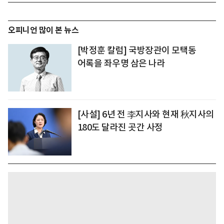
오피니언 많이 본 뉴스
[박정훈 칼럼] 국방장관이 모택동
어록을 좌우명 삼은 나라
[사설] 6년 전 李지사와 현재 秋지사의
180도 달라진 곳간 사정