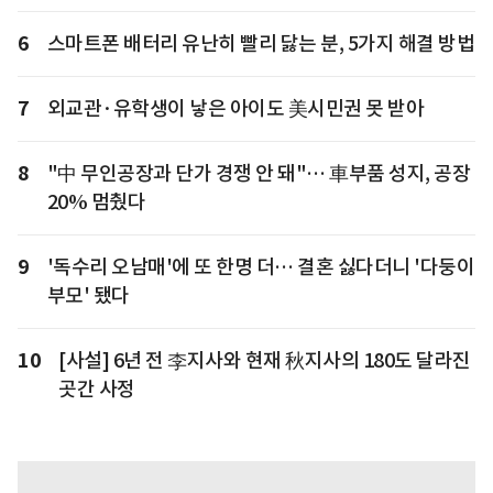
6
스마트폰 배터리 유난히 빨리 닳는 분, 5가지 해결 방법
7
외교관·유학생이 낳은 아이도 美시민권 못 받아
8
"中 무인공장과 단가 경쟁 안 돼"… 車부품 성지, 공장
20% 멈췄다
9
'독수리 오남매'에 또 한명 더… 결혼 싫다더니 '다둥이
부모' 됐다
10
[사설] 6년 전 李지사와 현재 秋지사의 180도 달라진
곳간 사정