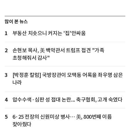
많이 본 뉴스
1
부동산 치솟으니 커지는 '집'안싸움
2
손현보 목사, 美 백악관서 트럼프 접견 "가족
초청해줘서 감사"
3
[박정훈 칼럼] 국방장관이 모택동 어록을 좌우명 삼은
나라
4
압수수색·심판 성 접대 논란... 축구협회, 고개 숙였다
5
6·25 전장의 신원미상 병사… 美, 800번째 이름
찾아줬다