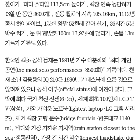
붙이기, 머리 스타일 113.5cm 높이기, 최장 연속 농담하기
(3일 반 동안 9600개), 전동 휠체어 시속 105.16km, 1112명
동시 하이파이브, 1분에 양말 52켤레 갈아 신기, 36시간 5분
박수 치기, 눈 위 맨발로 100m 13.97초에 달리기, 손톱 13m
기르기 기록도 있다.
한국인 최초 공식 등재는 1991년 가수 하춘화의 ‘최다 개인
공연(the most solo performances·8500회)’ 기록이다. 천
재 소년 김웅용의 IQ 210은 1980년 기네스북에 오른 것으로
알려져 있으나 공식 여부(official status)에 이견이 있다. 그
밖에 최다 국가 참전 전쟁(6·25), 세계 최초 100인치 LCD T
V(삼성), 가장 가벼운 노트북(lightest laptop·LG 그램 시리
즈), 세계 최장 교량 분수(bridge fountain·반포대교 1140
m), 바다와 가장 가까운 기차역(train station closest to the
sea·정동진역), 가장 긴 시간 악수(longest handshake dur