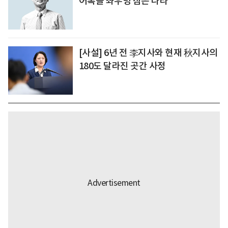
어록을 좌우명 삼은 나라
[사설] 6년 전 李지사와 현재 秋지사의
180도 달라진 곳간 사정