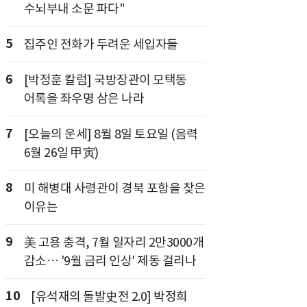
수뇌부내 소문 파다"
5
집주인 전화가 두려운 세입자들
6
[박정훈 칼럼] 국방장관이 모택동
어록을 좌우명 삼은 나라
7
[오늘의 운세] 8월 8일 토요일 (음력
6월 26일 甲寅)
8
미 해병대 사령관이 경북 포항을 찾은
이유는
9
美 고용 충격, 7월 일자리 2만3000개
감소… '9월 금리 인상' 제동 걸리나
10
[유석재의 돌발史전 2.0] 박정희