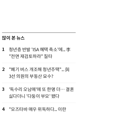
많이 본 뉴스
1
청년층 반발 'ISA 혜택 축소'에... 李
"전면 재검토하라" 질타
2
"폐기 버스 개조해 청년주택"... 與
3선 의원의 부동산 묘수?
3
'독수리 오남매'에 또 한명 더… 결혼
싫다더니 '다둥이 부모' 됐다
4
"모즈타바 매우 위독하다... 이란