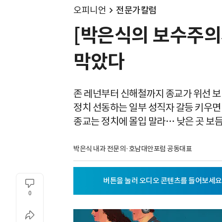
오피니언
전문가칼럼
[박은식의 보수주의자
막았다
존 레넌부터 신해철까지 종교가 위선 
정치 선동하는 일부 성직자 갈등 키우
종교는 정치에 몰입 말라… 낮은 곳 보
박은식 내과 전문의·호남대안포럼 공동대표
0