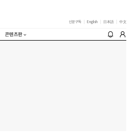
신문구독
|
English
|
日本語
|
中文
콘텐츠판