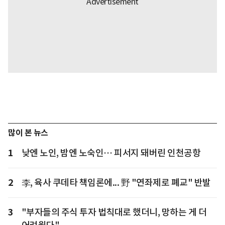
많이 본 뉴스
1
낮엔 노인, 밤엔 노숙인… 피서지 돼버린 인천공항
2
李, 육사 쿠데타 책임론에... 野 "연좌제로 폐교" 반발
3
"부자들의 주식 투자 법칙대로 했더니, 망하는 게 더