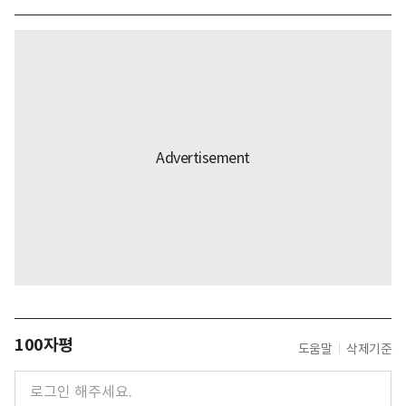
100자평
도움말
삭제기준