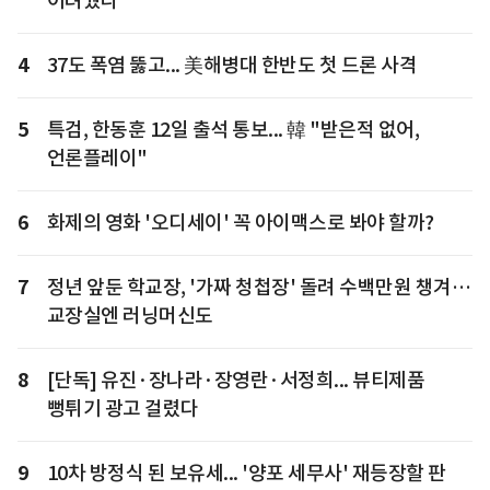
어려웠다"
4
37도 폭염 뚫고... 美해병대 한반도 첫 드론 사격
5
특검, 한동훈 12일 출석 통보... 韓 "받은적 없어,
언론플레이"
6
화제의 영화 '오디세이' 꼭 아이맥스로 봐야 할까?
7
정년 앞둔 학교장, '가짜 청첩장' 돌려 수백만원 챙겨…
교장실엔 러닝머신도
8
[단독] 유진·장나라·장영란·서정희... 뷰티제품
뻥튀기 광고 걸렸다
9
10차 방정식 된 보유세... '양포 세무사' 재등장할 판