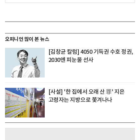
오피니언 많이 본 뉴스
[김창균 칼럼] 4050 기득권 수호 정권,
2030엔 피눈물 선사
[사설] '한 집에서 오래 산 罪' 지은
고령자는 지방으로 쫓겨나나