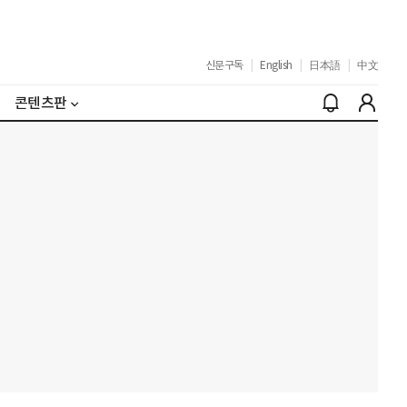
신문구독
|
English
|
日本語
|
中文
콘텐츠판