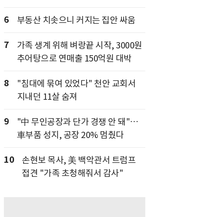
6
부동산 치솟으니 커지는 집안 싸움
7
가족 생계 위해 벼랑끝 시작, 3000원
추어탕으로 연매출 150억원 대박
8
"침대에 묶여 있었다" 천안 교회서
지내던 11살 숨져
9
"中 무인공장과 단가 경쟁 안 돼"…
車부품 성지, 공장 20% 멈췄다
10
손현보 목사, 美 백악관서 트럼프
접견 "가족 초청해줘서 감사"