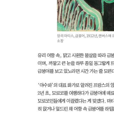
앙리 마티스, 금붕어, 1912년, 캔버스에 유
소장
유리 어항 속, 맑고 시원한 물살을 따라 금
이며, 까맣고 큰 눈을 하루 종일 동그랗게
금붕어를 보고 있노라면 시간 가는 줄 모른다
‘야수파’의 대표 화가로 알려진 프랑스의 앙리 마티
2년 초, 모로코를 여행하다가 금붕어에 매
모로코인들에게 이끌렸다는 게 맞겠다. 마티
히 앉거나 엎드린 채 어항 속 금붕어를 하릴