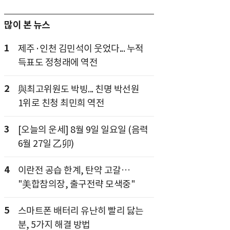
많이 본 뉴스
1
제주·인천 김민석이 웃었다... 누적
득표도 정청래에 역전
2
與최고위원도 박빙... 친명 박선원
1위로 친청 최민희 역전
3
[오늘의 운세] 8월 9일 일요일 (음력
6월 27일 乙卯)
4
이란전 공습 한계, 탄약 고갈…
"美합참의장, 출구전략 모색중"
5
스마트폰 배터리 유난히 빨리 닳는
분, 5가지 해결 방법