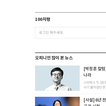
100자평
오피니언 많이 본 뉴스
[박정훈 칼럼
나라
스타벅스 ‘5·18
시기 불거졌던 한 화
[사설] 6년