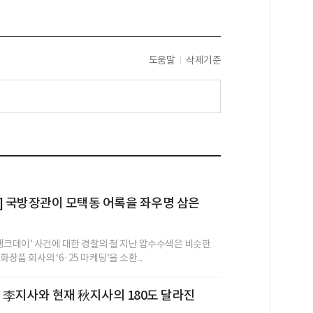
도움말
삭제기준
] 국방장관이 모택동 어록을 좌우명 삼은
 탱크데이’ 사건에 대한 경찰의 철 지난 압수수색은 비슷한
장품 회사의 ‘6·25 마케팅’을 소환...
 전 李지사와 현재 秋지사의 180도 달라진