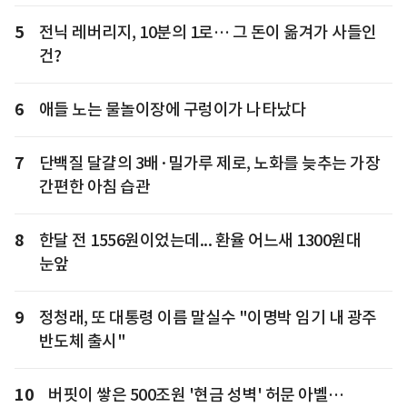
5
전닉 레버리지, 10분의 1로… 그 돈이 옮겨가 사들인
건?
6
애들 노는 물놀이장에 구렁이가 나타났다
7
단백질 달걀의 3배·밀가루 제로, 노화를 늦추는 가장
간편한 아침 습관
8
한달 전 1556원이었는데... 환율 어느새 1300원대
눈앞
9
정청래, 또 대통령 이름 말실수 "이명박 임기 내 광주
반도체 출시"
10
버핏이 쌓은 500조원 '현금 성벽' 허문 아벨…