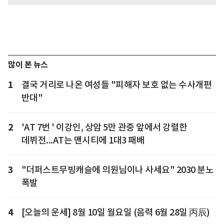
많이 본 뉴스
1
결국 거리로 나온 여성들 "피해자 보호 없는 수사개편
반대"
2
'AT 7번 ' 이강인, 상암 5만 관중 앞에서 강렬한
데뷔전...AT는 맨시티에 1대3 패배
3
"더퍼스트무빙캐슬에 의원님이나 사세요" 2030 분노
폭발
4
[오늘의 운세] 8월 10일 월요일 (음력 6월 28일 丙辰)