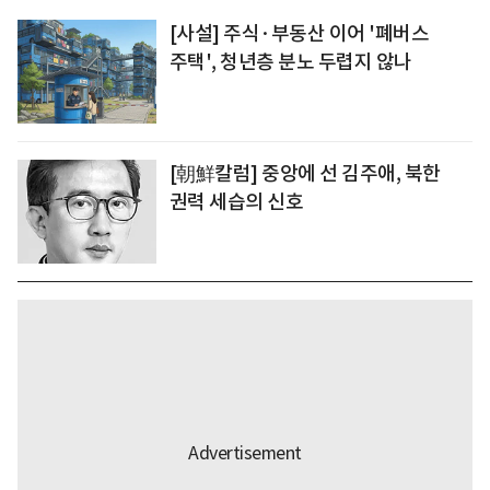
[사설] 주식·부동산 이어 '폐버스
주택', 청년층 분노 두렵지 않나
[朝鮮칼럼] 중앙에 선 김주애, 북한
권력 세습의 신호