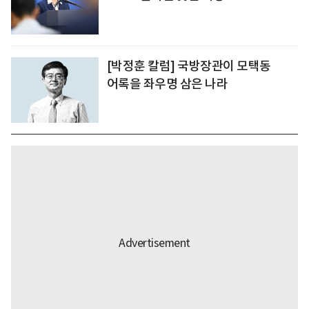
[박정훈 칼럼] 국방장관이 모택동
어록을 좌우명 삼은 나라