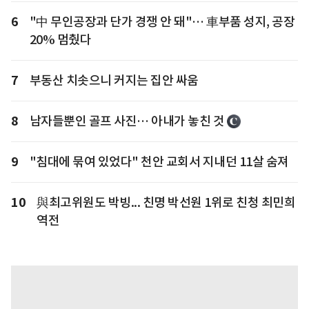
6
"中 무인공장과 단가 경쟁 안 돼"… 車부품 성지, 공장
20% 멈췄다
7
부동산 치솟으니 커지는 집안 싸움
8
남자들뿐인 골프 사진… 아내가 놓친 것
9
"침대에 묶여 있었다" 천안 교회서 지내던 11살 숨져
10
與최고위원도 박빙... 친명 박선원 1위로 친청 최민희
역전