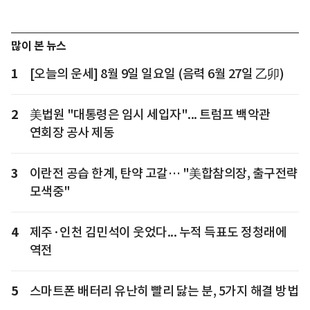
많이 본 뉴스
1
[오늘의 운세] 8월 9일 일요일 (음력 6월 27일 乙卯)
2
美법원 "대통령은 임시 세입자"... 트럼프 백악관
연회장 공사 제동
3
이란전 공습 한계, 탄약 고갈… "美합참의장, 출구전략
모색중"
4
제주·인천 김민석이 웃었다... 누적 득표도 정청래에
역전
5
스마트폰 배터리 유난히 빨리 닳는 분, 5가지 해결 방법